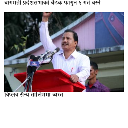
बागमती प्रदेशसभाको बैठक फागुन ५ गते बस्ने
विप्लव सैन्य तालिममा व्यस्त