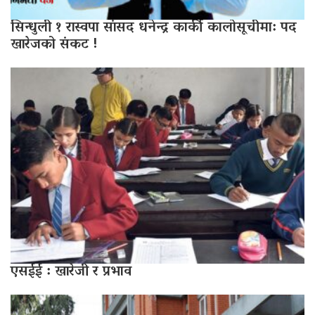
सिन्धुली १ रास्वपा सांसद धनेन्द्र कार्की कालोसूचीमा: पद
खारेजको संकट !
एसईई : खारेजी र प्रभाव