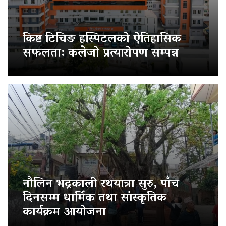
किष्ट टिचिङ हस्पिटलको ऐतिहासिक
सफलता: कलेजो प्रत्यारोपण सम्पन्न
नौलिन भद्रकाली रथयात्रा सुरु, पाँच
दिनसम्म धार्मिक तथा सांस्कृतिक
कार्यक्रम आयोजना