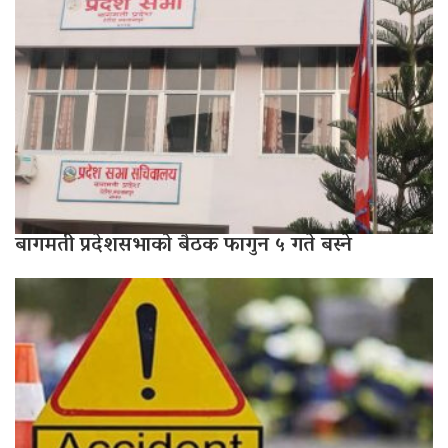
बागमती प्रदेशसभाको बैठक फागुन ५ गते बस्ने