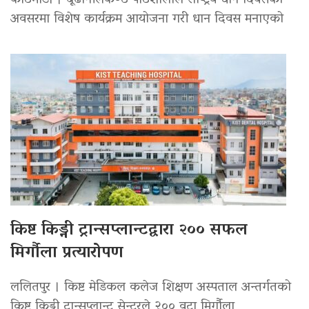
काठमाडौँ । बूढानीलकण्ठ पाठशालाले राष्ट्रिय धान दिवसको
अवसरमा विशेष कार्यक्रम आयोजना गरी धान दिवस मनाएको
किष्ट किड्नी ट्रान्सप्लान्टद्वारा २०० सफल
मिर्गौला प्रत्यारोपण
ललितपुर । किष्ट मेडिकल कलेज शिक्षण अस्पताल अन्तर्गतको
किष्ट किड्नी ट्रान्सप्लान्ट सेन्टरले २०० वटा मिर्गौला