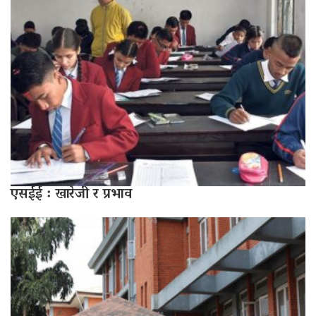
एसईई : खारेजी र प्रभाव