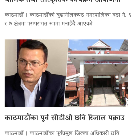
धार्मिक तथा सांस्कृतिक कार्यक्रम आयोजना
काठमाडौं । काठमाडौंको बुढानीलकण्ठ नगरपालिका वडा नं. ६
र ७ क्षेत्रमा परम्परागत रूपमा मनाइँदै आएको
काठमाडौंका पूर्व सीडीओ छवि रिजाल पक्राउ
काठमाडौं । काठमाडौंका पूर्वप्रमुख जिल्ला अधिकारी छवि