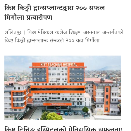
किष्ट किड्नी ट्रान्सप्लान्टद्वारा २०० सफल
मिर्गौला प्रत्यारोपण
ललितपुर । किष्ट मेडिकल कलेज शिक्षण अस्पताल अन्तर्गतको
किष्ट किड्नी ट्रान्सप्लान्ट सेन्टरले २०० वटा मिर्गौला
किष्ट टिचिङ हस्पिटलको ऐतिहासिक सफलता: