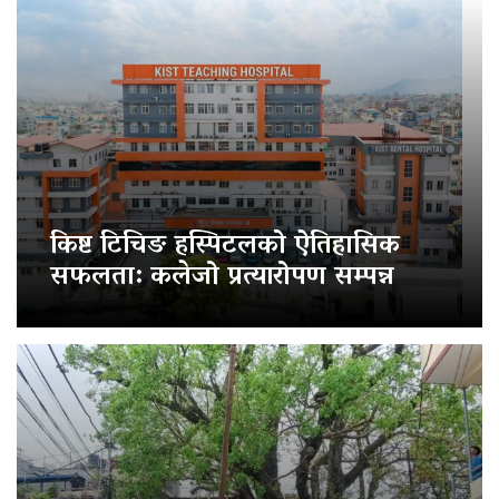
किष्ट टिचिङ हस्पिटलको ऐतिहासिक
सफलता: कलेजो प्रत्यारोपण सम्पन्न