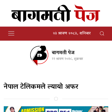
२३ श्रावण २०८३, शनिबार
बागमती पेज
२२ श्रावण २०७८, शुक्रबार
नेपाल टेलिकमले ल्यायो अफर