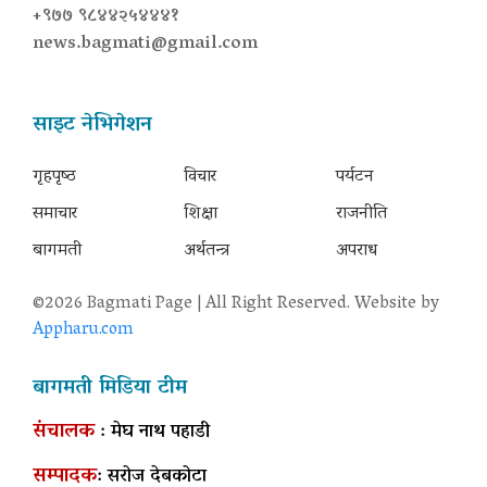
+९७७ ९८४४२५४४४१
news.bagmati@gmail.com
साइट नेभिगेशन
गृहपृष्‍ठ
विचार
पर्यटन
समाचार
शिक्षा
राजनीति
बागमती
अर्थतन्त्र
अपराध
©2026 Bagmati Page | All Right Reserved. Website by
Appharu.com
बागमती मिडिया टीम
संचालक
: मेघ नाथ पहाडी
सम्पादक
: सरोज देबकोटा