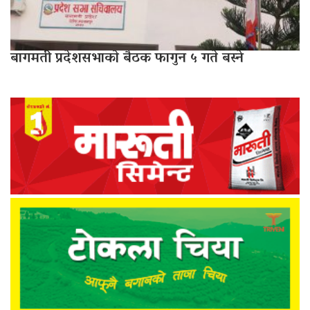
बागमती प्रदेशसभाको बैठक फागुन ५ गते बस्ने