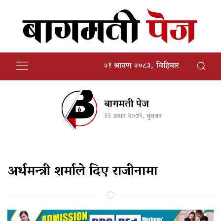
२१ श्रावण २०८३, बिहिबार
बागमती पेज
२२ असार २०७९, बुधबार
अर्थमन्त्री शर्माले दिए राजीनामा