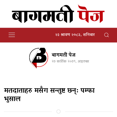
२३ श्रावण २०८३, शनिबार
बागमती पेज
२७ कार्तिक २०७९, आइतबार
मतदाताहरु मसँग सन्तुष्ट छन्: पम्फा
भुसाल