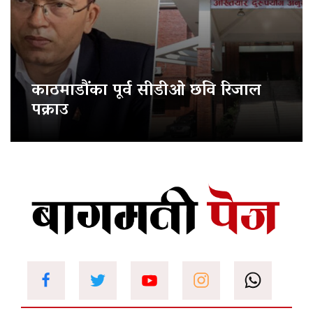
काठमाडौंका पूर्व सीडीओ छवि रिजाल
पक्राउ