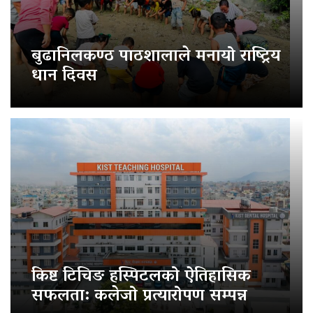
बुढानिलकण्ठ पाठशालाले मनायो राष्ट्रिय
धान दिवस
किष्ट टिचिङ हस्पिटलको ऐतिहासिक
सफलता: कलेजो प्रत्यारोपण सम्पन्न