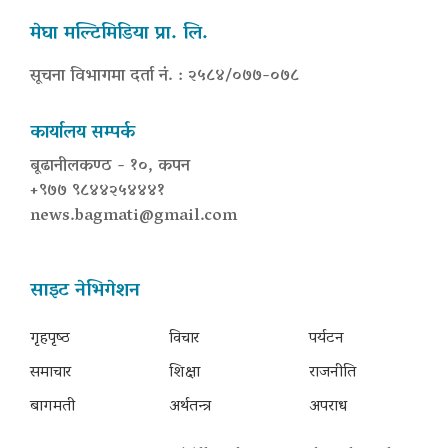
मेघा मल्टिमिडिया प्रा. लि.
सूचना विभागमा दर्ता नं. : २५८४/०७७-०७८
कार्यालय सम्पर्क
बूढानीलकण्ठ - १०, कपन
+९७७ ९८४४२५४४४१
news.bagmati@gmail.com
साइट नेभिगेशन
गृहपृष्‍ठ
विचार
पर्यटन
समाचार
शिक्षा
राजनीति
बागमती
अर्थतन्त्र
अपराध