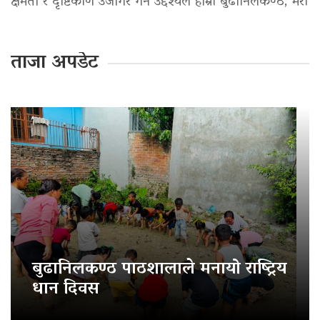
क्षमता र दृष्टिकोण उजागर गर्ने उद्देश्यले हाम्रो बुढानिलकण्ठ, मेरो
ताजा अपडेट
बुढानिलकण्ठ पाठशालाले मनायो राष्ट्रिय
धान दिवस