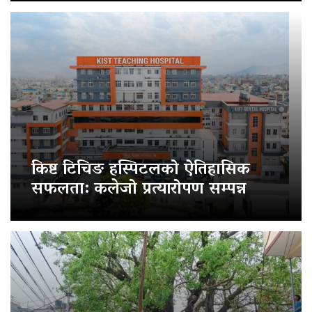
किष्ट टिचिङ हस्पिटलको ऐतिहासिक
सफलता: कलेजो प्रत्यारोपण सम्पन्न