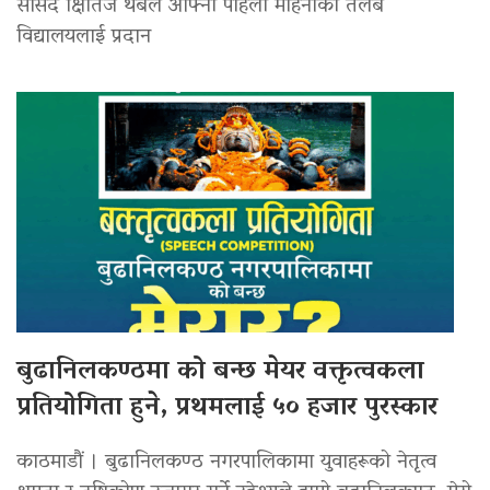
सांसद क्षितिज थेबेले आफ्नो पहिलो महिनाको तलब
विद्यालयलाई प्रदान
बुढानिलकण्ठमा को बन्छ मेयर वक्तृत्वकला
प्रतियोगिता हुने, प्रथमलाई ५० हजार पुरस्कार
काठमाडौं । बुढानिलकण्ठ नगरपालिकामा युवाहरूको नेतृत्व