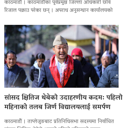
काठमाडौं । काठमाडौंका पूर्वप्रमुख जिल्ला अधिकारी छवि
रिजाल पक्राउ परेका छन् । अपराध अनुसन्धान कार्यालयको
सांसद क्षितिज थेबेको उदाहरणीय कदम: पहिलो
महिनाको तलब जिर्ण विद्यालयलाई समर्पण
काठमाडौं । ताप्लेजुङबाट प्रतिनिधिसभा सदस्यमा निर्वाचित