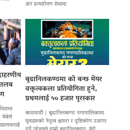
अंग प्रत्यारोपण सेवामा
उदाहरणीय
बुढानिलकण्ठमा को बन्छ मेयर
 तलब
वक्तृत्वकला प्रतियोगिता हुने,
पण
प्रथमलाई ५० हजार पुरस्कार
िधिसभा
काठमाडौं । बुढानिलकण्ठ नगरपालिकामा
 थेबेले
युवाहरूको नेतृत्व क्षमता र दृष्टिकोण उजागर
द्यालयलाई
गर्ने उद्देश्यले हाम्रो बुढानिलकण्ठ, मेरो