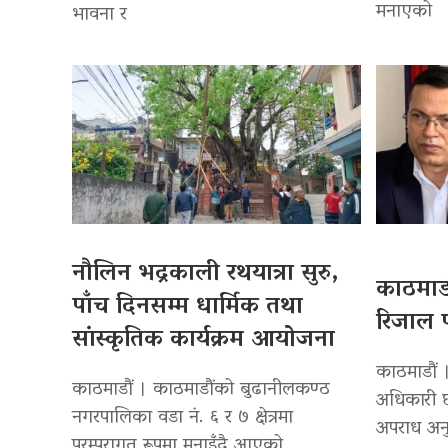
मनाएको
भावना र
नौलिन भद्रकाली रथयात्रा सुरु,
काठमाडौ
पाँच दिनसम्म धार्मिक तथा
रिजाल प
सांस्कृतिक कार्यक्रम आयोजना
काठमाडौं ।
काठमाडौं । काठमाडौंको बुढानीलकण्ठ
अधिकारी छ
नगरपालिका वडा नं. ६ र ७ क्षेत्रमा
अपराध अनु
परम्परागत रूपमा मनाइँदै आएको