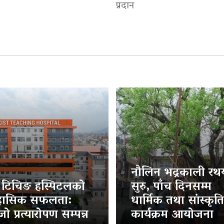
प्रदान
नौलिन भद्रकाली रथया
ट टिचिङ हस्पिटलको
सुरु, पाँच दिनसम्म
हासिक सफलता:
धार्मिक तथा सांस्कृत
ो प्रत्यारोपण सम्पन्न
कार्यक्रम आयोजना