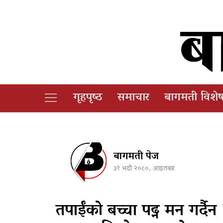
गृहपृष्‍ठ
समाचार
बागमती विशे
बागमती पेज
३१ भदौ २०८०, आइतबार
तपाईंको बच्चा पढ्न मन गर्दैन