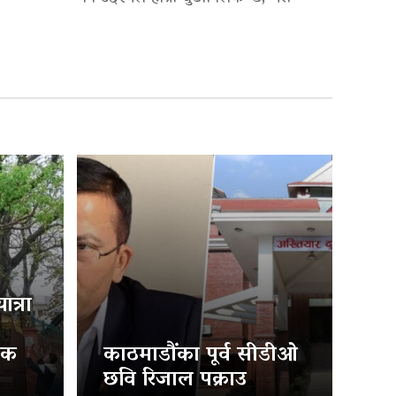
त्रा
िक
काठमाडौंका पूर्व सीडीओ
छवि रिजाल पक्राउ