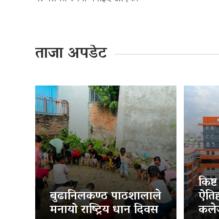
ताजा अपडेट
किष्
बुढानिलकण्ठ पाठशालाले
ऐति
मनायो राष्ट्रिय धान दिवस
कलेज