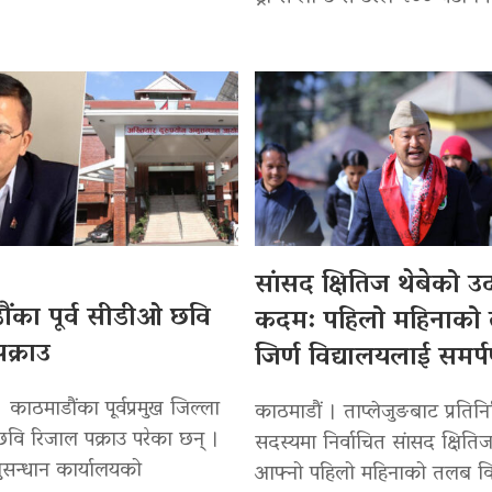
सांसद क्षितिज थेबेको 
ंका पूर्व सीडीओ छवि
कदम: पहिलो महिनाको
क्राउ
जिर्ण विद्यालयलाई समर्
 काठमाडौंका पूर्वप्रमुख जिल्ला
काठमाडौं । ताप्लेजुङबाट प्रतिन
वि रिजाल पक्राउ परेका छन् ।
सदस्यमा निर्वाचित सांसद क्षितिज
सन्धान कार्यालयको
आफ्नो पहिलो महिनाको तलब वि