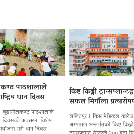
लकण्ठ पाठशालाले
किष्ट किड्नी ट्रान्सप्लान्टद
ाष्ट्रिय धान दिवस
सफल मिर्गौला प्रत्यारो
। बूढानीलकण्ठ पाठशालाले
ललितपुर । किष्ट मेडिकल कलेज
 धान दिवसको अवसरमा विशेष
अस्पताल अन्तर्गतको किष्ट किड्नी
 आयोजना गरी धान दिवस
ट्रान्सप्लान्ट सेन्टरले २०० वटा मि