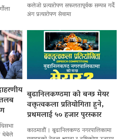
कलेजो प्रत्यारोपण सफलतापूर्वक सम्पन्न गर्दै
र्गौला
अंग प्रत्यारोपण सेवामा
उदाहरणीय
बुढानिलकण्ठमा को बन्छ मेयर
 तलब
वक्तृत्वकला प्रतियोगिता हुने,
पण
प्रथमलाई ५० हजार पुरस्कार
िधिसभा
काठमाडौं । बुढानिलकण्ठ नगरपालिकामा
 थेबेले