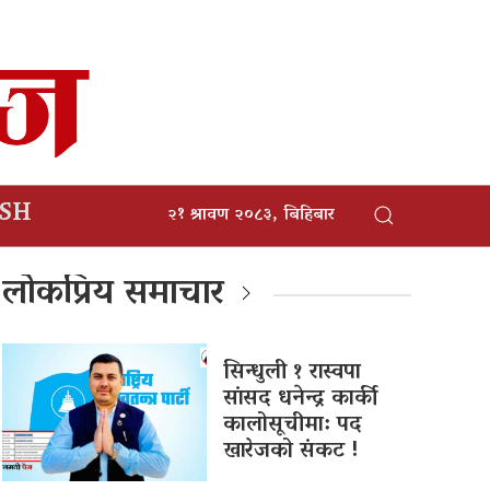
ISH
२१ श्रावण २०८३, बिहिबार
लोकप्रिय समाचार
सिन्धुली १ रास्वपा
सांसद धनेन्द्र कार्की
कालोसूचीमा: पद
खारेजको संकट !