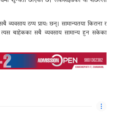
विधिमा शून्यता छाएको छ। लेकसाइडको यो पछिल्लो
ित सबै व्यवसाय ठप्प प्राय: छन्। सामान्यतया किराना र
्यस बाहेकका सबै व्यवसाय सामान्य हुन सकेका