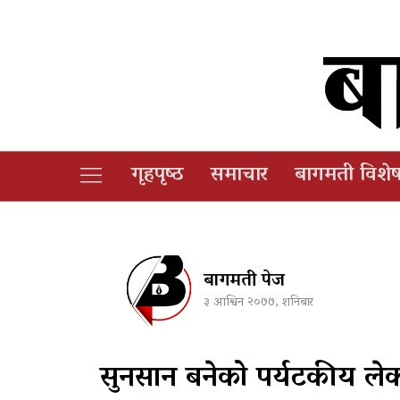
गृहपृष्‍ठ
समाचार
बागमती विशे
बागमती पेज
३ आश्विन २०७७, शनिबार
सुनसान बनेको पर्यटकीय ले