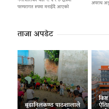
नगरपालिका वडा नं. ६ र ७ क्षेत्रमा
अपराध अनु
परम्परागत रूपमा मनाइँदै आएको
ताजा अपडेट
किष्
बुढानिलकण्ठ पाठशालाले
ऐति