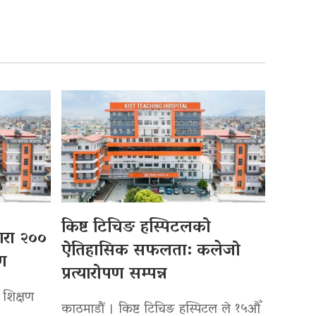
किष्ट टिचिङ हस्पिटलको
्वारा २००
ऐतिहासिक सफलता: कलेजो
पण
प्रत्यारोपण सम्पन्न
 शिक्षण
काठमाडौं । किष्ट टिचिङ हस्पिटल ले १५औँ