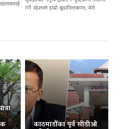
युवाहरूको नेतृत्व क्षमता र दृष्टिकोण उजागर
द्यालयलाई
गर्ने उद्देश्यले हाम्रो बुढानिलकण्ठ, मेरो
त्रा
िक
काठमाडौंका पूर्व सीडीओ