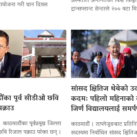
अस्पताल अन्तर्गतको किष्ट किड्नी
 आयोजना गरी धान दिवस
ट्रान्सप्लान्ट सेन्टरले २०० वटा मि
सांसद क्षितिज थेबेको 
ंका पूर्व सीडीओ छवि
कदम: पहिलो महिनाको
क्राउ
जिर्ण विद्यालयलाई समर्
 काठमाडौंका पूर्वप्रमुख जिल्ला
काठमाडौं । ताप्लेजुङबाट प्रतिन
वि रिजाल पक्राउ परेका छन् ।
सदस्यमा निर्वाचित सांसद क्षितिज