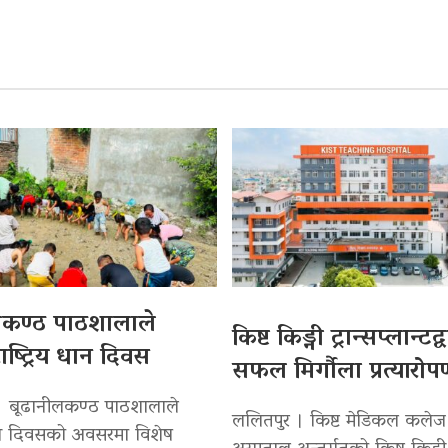
लकण्ठ पाठशालाले
किष्ट किड्नी ट्रान्सप्लान्टद
ाष्ट्रिय धान दिवस
सफल मिर्गौला प्रत्यारो
। बूढानीलकण्ठ पाठशालाले
ललितपुर । किष्ट मेडिकल कलेज
 धान दिवसको अवसरमा विशेष