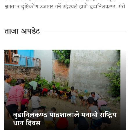
क्षमता र दृष्टिकोण उजागर गर्ने उद्देश्यले हाम्रो बुढानिलकण्ठ, मेरो
ताजा अपडेट
बुढानिलकण्ठ पाठशालाले मनायो राष्ट्रिय
धान दिवस