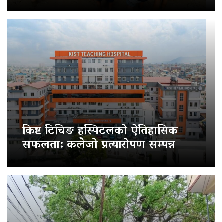
किष्ट टिचिङ हस्पिटलको ऐतिहासिक
सफलता: कलेजो प्रत्यारोपण सम्पन्न