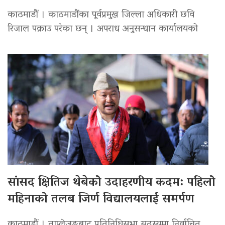
काठमाडौं । काठमाडौंका पूर्वप्रमुख जिल्ला अधिकारी छवि
रिजाल पक्राउ परेका छन् । अपराध अनुसन्धान कार्यालयको
सांसद क्षितिज थेबेको उदाहरणीय कदम: पहिलो
महिनाको तलब जिर्ण विद्यालयलाई समर्पण
काठमाडौं । ताप्लेजुङबाट प्रतिनिधिसभा सदस्यमा निर्वाचित