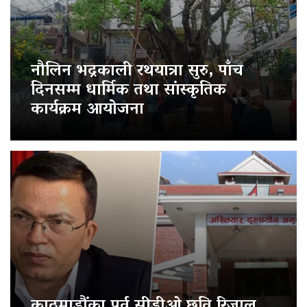
नौलिन भद्रकाली रथयात्रा सुरु, पाँच
दिनसम्म धार्मिक तथा सांस्कृतिक
कार्यक्रम आयोजना
काठमाडौंका पूर्व सीडीओ छवि रिजाल