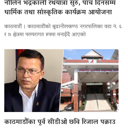
नौलिन भद्रकाली रथयात्रा सुरु, पाँच दिनसम्म
धार्मिक तथा सांस्कृतिक कार्यक्रम आयोजना
काठमाडौं । काठमाडौंको बुढानीलकण्ठ नगरपालिका वडा नं. ६
र ७ क्षेत्रमा परम्परागत रूपमा मनाइँदै आएको
काठमाडौंका पूर्व सीडीओ छवि रिजाल पक्राउ