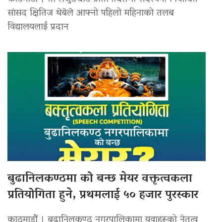
सांसद क्षितिज थेबेले आफ्नो पहिलो महिनाको तलब
विद्यालयलाई प्रदान
बुढानिलकण्ठमा को बन्छ मेयर वक्तृत्वकला
प्रतियोगिता हुने, प्रथमलाई ५० हजार पुरस्कार
काठमाडौं । बुढानिलकण्ठ नगरपालिकामा युवाहरूको नेतृत्व