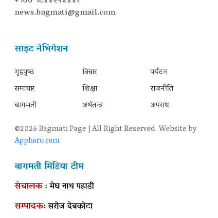
+९७७ ९८४४२५४४४१
news.bagmati@gmail.com
साइट नेभिगेशन
गृहपृष्‍ठ
विचार
पर्यटन
समाचार
शिक्षा
राजनीति
बागमती
अर्थतन्त्र
अपराध
©2026 Bagmati Page | All Right Reserved. Website by
Appharu.com
बागमती मिडिया टीम
संचालक
: मेघ नाथ पहाडी
सम्पादक
: सरोज देबकोटा