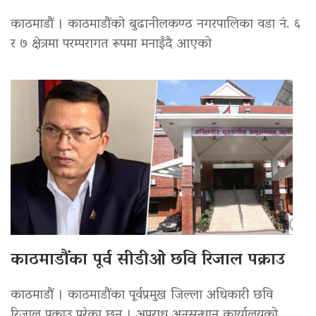
काठमाडौं । काठमाडौंको बुढानीलकण्ठ नगरपालिका वडा नं. ६
र ७ क्षेत्रमा परम्परागत रूपमा मनाइँदै आएको
काठमाडौंका पूर्व सीडीओ छवि रिजाल पक्राउ
काठमाडौं । काठमाडौंका पूर्वप्रमुख जिल्ला अधिकारी छवि
रिजाल पक्राउ परेका छन् । अपराध अनुसन्धान कार्यालयको