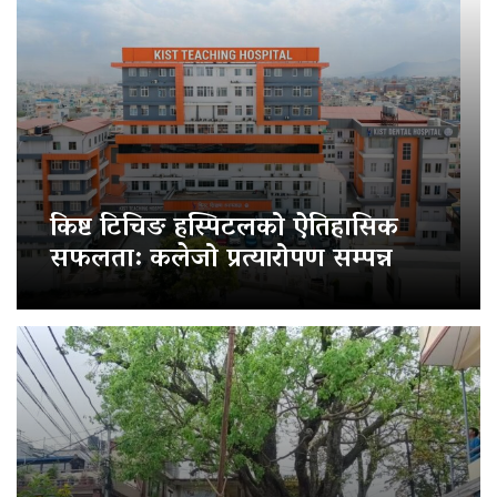
किष्ट टिचिङ हस्पिटलको ऐतिहासिक
सफलता: कलेजो प्रत्यारोपण सम्पन्न