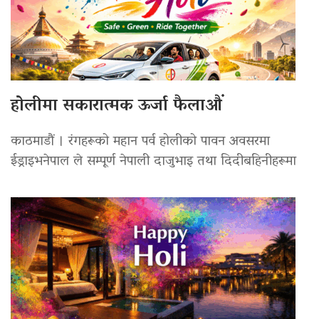
होलीमा सकारात्मक ऊर्जा फैलाऔं
काठमाडौं । रंगहरूको महान पर्व होलीको पावन अवसरमा
ईड्राइभनेपाल ले सम्पूर्ण नेपाली दाजुभाइ तथा दिदीबहिनीहरूमा