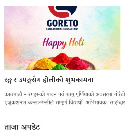
रङ्ग र उमङ्गसँग होलीको शुभकामना
काठमाडौं – रंगहरूको पावन पर्व फागु पूर्णिमाको अवसरमा गोरैटो
एजुकेशनल कन्सल्टेन्सीले सम्पूर्ण विद्यार्थी, अभिभावक, साझेदार
ताजा अपडेट