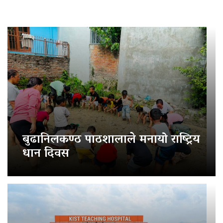
बुढानिलकण्ठ पाठशालाले मनायो राष्ट्रिय
धान दिवस