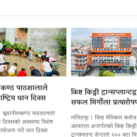
लकण्ठ पाठशालाले
किष्ट किड्नी ट्रान्सप्लान्टद
ाष्ट्रिय धान दिवस
सफल मिर्गौला प्रत्यारो
। बूढानीलकण्ठ पाठशालाले
ललितपुर । किष्ट मेडिकल कलेज
 धान दिवसको अवसरमा विशेष
अस्पताल अन्तर्गतको किष्ट किड्नी
 आयोजना गरी धान दिवस
ट्रान्सप्लान्ट सेन्टरले २०० वटा मि