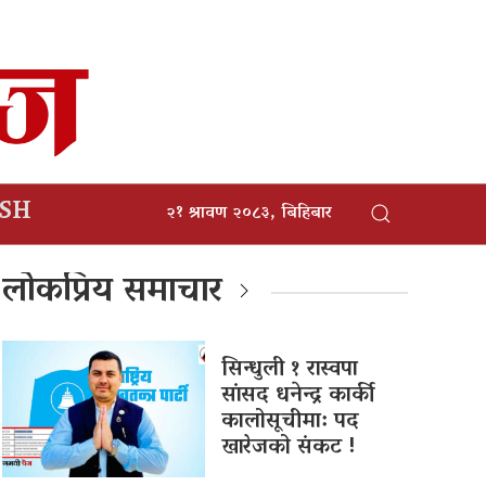
ISH
२१ श्रावण २०८३, बिहिबार
लोकप्रिय समाचार
सिन्धुली १ रास्वपा
सांसद धनेन्द्र कार्की
कालोसूचीमा: पद
खारेजको संकट !