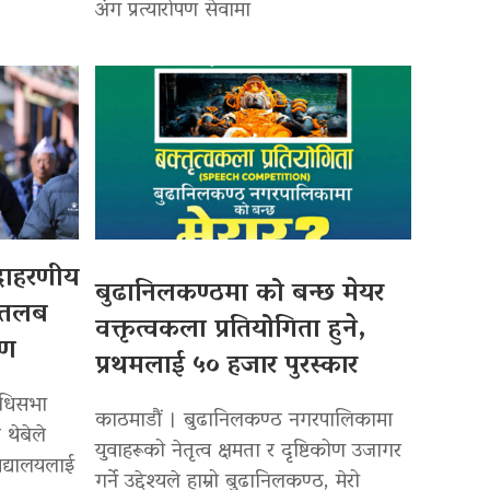
अंग प्रत्यारोपण सेवामा
उदाहरणीय
बुढानिलकण्ठमा को बन्छ मेयर
 तलब
वक्तृत्वकला प्रतियोगिता हुने,
पण
प्रथमलाई ५० हजार पुरस्कार
िधिसभा
काठमाडौं । बुढानिलकण्ठ नगरपालिकामा
 थेबेले
युवाहरूको नेतृत्व क्षमता र दृष्टिकोण उजागर
द्यालयलाई
गर्ने उद्देश्यले हाम्रो बुढानिलकण्ठ, मेरो