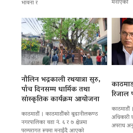
मनाएको
भावना र
नौलिन भद्रकाली रथयात्रा सुरु,
काठमाडौ
पाँच दिनसम्म धार्मिक तथा
रिजाल प
सांस्कृतिक कार्यक्रम आयोजना
काठमाडौं ।
काठमाडौं । काठमाडौंको बुढानीलकण्ठ
अधिकारी छ
नगरपालिका वडा नं. ६ र ७ क्षेत्रमा
अपराध अनु
परम्परागत रूपमा मनाइँदै आएको