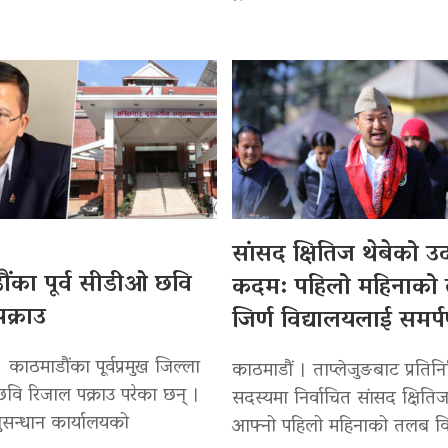
सांसद क्षितिज थेबेको 
ंका पूर्व सीडीओ छवि
कदम: पहिलो महिनाको
क्राउ
जिर्ण विद्यालयलाई समर्
 काठमाडौंका पूर्वप्रमुख जिल्ला
काठमाडौं । ताप्लेजुङबाट प्रतिन
वि रिजाल पक्राउ परेका छन् ।
सदस्यमा निर्वाचित सांसद क्षितिज
सन्धान कार्यालयको
आफ्नो पहिलो महिनाको तलब वि