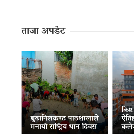
ताजा अपडेट
किष्
बुढानिलकण्ठ पाठशालाले
ऐति
मनायो राष्ट्रिय धान दिवस
कलेज