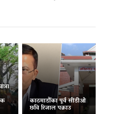
त्रा
िक
काठमाडौंका पूर्व सीडीओ
छवि रिजाल पक्राउ