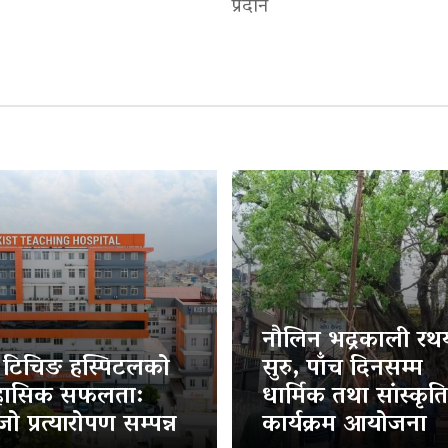
प्रदान
नौलिन भद्रकाली रथया
ट टिचिङ हस्पिटलको
सुरु, पाँच दिनसम्म
हासिक सफलता:
धार्मिक तथा सांस्कृत
ो प्रत्यारोपण सम्पन्न
कार्यक्रम आयोजना