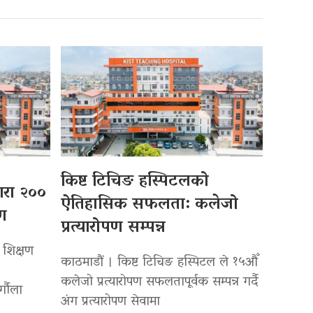
किष्ट टिचिङ हस्पिटलको
्वारा २००
ऐतिहासिक सफलता: कलेजो
पण
प्रत्यारोपण सम्पन्न
 शिक्षण
काठमाडौं । किष्ट टिचिङ हस्पिटल ले १५औँ
कलेजो प्रत्यारोपण सफलतापूर्वक सम्पन्न गर्दै
र्गौला
अंग प्रत्यारोपण सेवामा