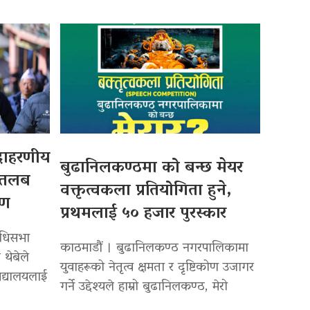
उदाहरणीय
बुढानिलकण्ठमा को बन्छ मेयर
 तलब
वक्तृत्वकला प्रतियोगिता हुने,
पण
प्रथमलाई ५० हजार पुरस्कार
िधिसभा
काठमाडौं । बुढानिलकण्ठ नगरपालिकामा
 थेबेले
युवाहरूको नेतृत्व क्षमता र दृष्टिकोण उजागर
द्यालयलाई
गर्ने उद्देश्यले हाम्रो बुढानिलकण्ठ, मेरो