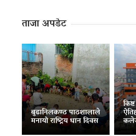
ताजा अपडेट
किष्
बुढानिलकण्ठ पाठशालाले
ऐति
मनायो राष्ट्रिय धान दिवस
कलेज