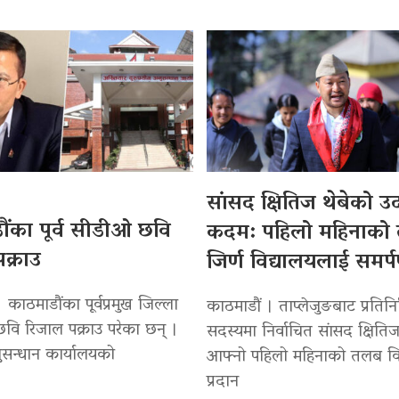
सांसद क्षितिज थेबेको 
ंका पूर्व सीडीओ छवि
कदम: पहिलो महिनाको
क्राउ
जिर्ण विद्यालयलाई समर्
 काठमाडौंका पूर्वप्रमुख जिल्ला
काठमाडौं । ताप्लेजुङबाट प्रतिन
वि रिजाल पक्राउ परेका छन् ।
सदस्यमा निर्वाचित सांसद क्षितिज
सन्धान कार्यालयको
आफ्नो पहिलो महिनाको तलब वि
प्रदान