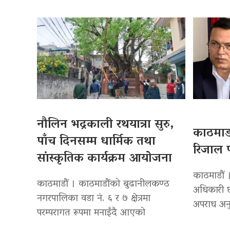
नौलिन भद्रकाली रथयात्रा सुरु,
काठमाडौ
पाँच दिनसम्म धार्मिक तथा
रिजाल प
सांस्कृतिक कार्यक्रम आयोजना
काठमाडौं ।
काठमाडौं । काठमाडौंको बुढानीलकण्ठ
अधिकारी छ
नगरपालिका वडा नं. ६ र ७ क्षेत्रमा
अपराध अनु
परम्परागत रूपमा मनाइँदै आएको