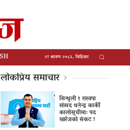
ISH
२१ श्रावण २०८३, बिहिबार
लोकप्रिय समाचार
सिन्धुली १ रास्वपा
सांसद धनेन्द्र कार्की
कालोसूचीमा: पद
खारेजको संकट !