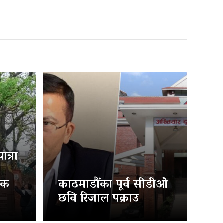
त्रा
िक
काठमाडौंका पूर्व सीडीओ
छवि रिजाल पक्राउ