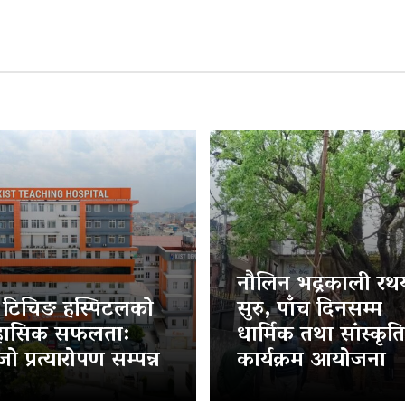
नौलिन भद्रकाली रथया
ट टिचिङ हस्पिटलको
सुरु, पाँच दिनसम्म
हासिक सफलता:
धार्मिक तथा सांस्कृत
ो प्रत्यारोपण सम्पन्न
कार्यक्रम आयोजना