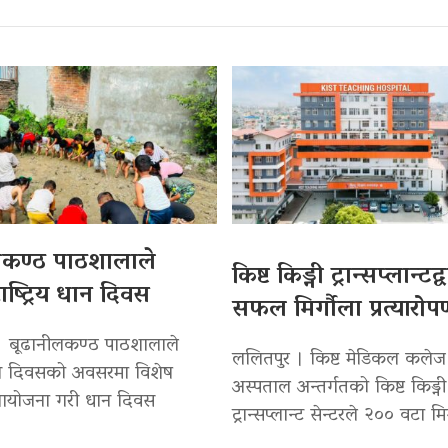
लकण्ठ पाठशालाले
किष्ट किड्नी ट्रान्सप्लान्टद
ाष्ट्रिय धान दिवस
सफल मिर्गौला प्रत्यारो
। बूढानीलकण्ठ पाठशालाले
ललितपुर । किष्ट मेडिकल कलेज
 धान दिवसको अवसरमा विशेष
अस्पताल अन्तर्गतको किष्ट किड्नी
 आयोजना गरी धान दिवस
ट्रान्सप्लान्ट सेन्टरले २०० वटा मि