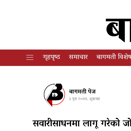
गृहपृष्‍ठ
समाचार
बागमती विशे
बागमती पेज
३ पुस २०७७, शुक्रबार
सवारीसाधनमा लागू गरेको जो