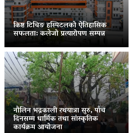
किष्ट टिचिङ हस्पिटलको ऐतिहासिक
सफलता: कलेजो प्रत्यारोपण सम्पन्न
नौलिन भद्रकाली रथयात्रा सुरु, पाँच
दिनसम्म धार्मिक तथा सांस्कृतिक
कार्यक्रम आयोजना