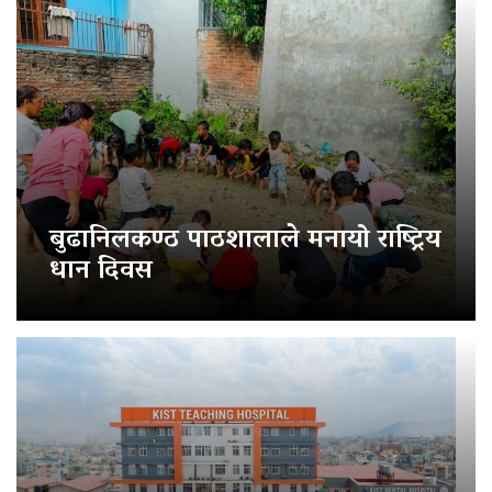
बुढानिलकण्ठ पाठशालाले मनायो राष्ट्रिय
धान दिवस