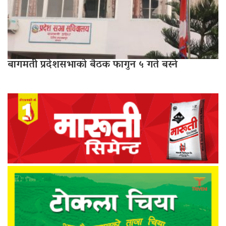
बागमती प्रदेशसभाको बैठक फागुन ५ गते बस्ने