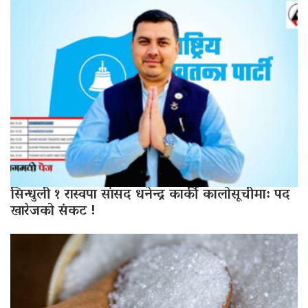
सिन्धुली १ रास्वपा सांसद धनेन्द्र कार्की कालोसूचीमा: पद
खारेजको संकट !