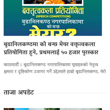
बुढानिलकण्ठमा को बन्छ मेयर वक्तृत्वकला
प्रतियोगिता हुने, प्रथमलाई ५० हजार पुरस्कार
काठमाडौं । बुढानिलकण्ठ नगरपालिकामा युवाहरूको नेतृत्व
क्षमता र दृष्टिकोण उजागर गर्ने उद्देश्यले हाम्रो बुढानिलकण्ठ, मेरो
ताजा अपडेट