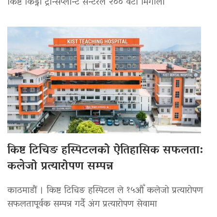
किष्ट किड्नी ट्रान्सप्लान्ट सेन्टरले २०० वटा मिर्गौला
किष्ट टिचिङ हस्पिटलको ऐतिहासिक सफलता:
कलेजो प्रत्यारोपण सम्पन्न
काठमाडौं । किष्ट टिचिङ हस्पिटल ले १५औँ कलेजो प्रत्यारोपण
सफलतापूर्वक सम्पन्न गर्दै अंग प्रत्यारोपण सेवामा