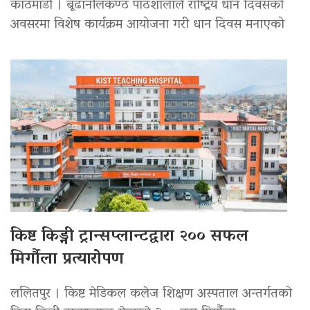
काठमाडौँ । बूढानीलकण्ठ पाठशालाले राष्ट्रिय धान दिवसको
अवसरमा विशेष कार्यक्रम आयोजना गरी धान दिवस मनाएको
किष्ट किड्नी ट्रान्सप्लान्टद्वारा २०० सफल
मिर्गौला प्रत्यारोपण
ललितपुर । किष्ट मेडिकल कलेज शिक्षण अस्पताल अन्तर्गतको