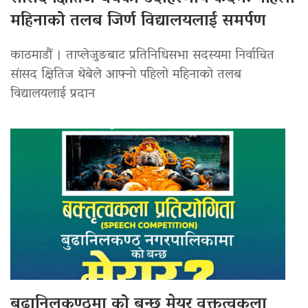
महिनाको तलब जिर्ण विद्यालयलाई समर्पण
काठमाडौं । ताप्लेजुङबाट प्रतिनिधिसभा सदस्यमा निर्वाचित
सांसद क्षितिज थेबेले आफ्नो पहिलो महिनाको तलब
विद्यालयलाई प्रदान
बुढानिलकण्ठमा को बन्छ मेयर वक्तृत्वकला