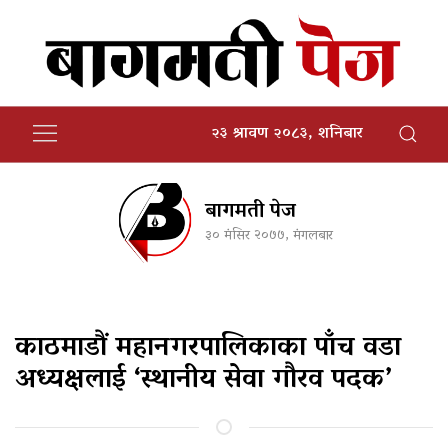
२३ श्रावण २०८३, शनिबार
बागमती पेज
३० मंसिर २०७७, मंगलबार
काठमाडौं महानगरपालिकाका पाँच वडा
अध्यक्षलाई ‘स्थानीय सेवा गौरव पदक’