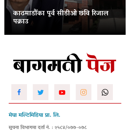
काठमाडौंका पूर्व सीडीओ छवि रिजाल
पक्राउ
मेघा मल्टिमिडिया प्रा. लि.
सूचना विभागमा दर्ता नं. : २५८४/०७७-०७८