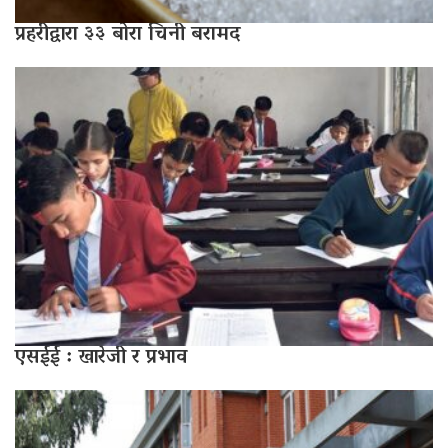
प्रहरीद्वारा ३३ बोरा चिनी बरामद
एसईई : खारेजी र प्रभाव