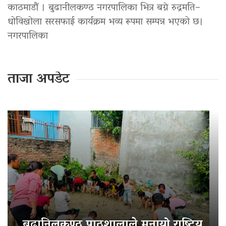
काठमाडौं । बुढानीलकण्ठ नगरपालिका भित्र बग्ने रुद्रमति–
धोविखोला सरसफाई कार्यक्रम भव्य रूपमा सम्पन्न भएको छ।
नगरपालिका
ताजा अपडेट
बुढानिलकण्ठ पाठशालाले मनायो राष्ट्रिय