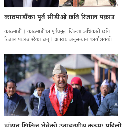
काठमाडौंका पूर्व सीडीओ छवि रिजाल पक्राउ
काठमाडौं । काठमाडौंका पूर्वप्रमुख जिल्ला अधिकारी छवि
रिजाल पक्राउ परेका छन् । अपराध अनुसन्धान कार्यालयको
सांसद क्षितिज थेबेको उदाहरणीय कदम: पहिलो