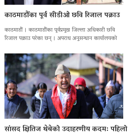
काठमाडौंका पूर्व सीडीओ छवि रिजाल पक्राउ
काठमाडौं । काठमाडौंका पूर्वप्रमुख जिल्ला अधिकारी छवि
रिजाल पक्राउ परेका छन् । अपराध अनुसन्धान कार्यालयको
सांसद क्षितिज थेबेको उदाहरणीय कदम: पहिलो