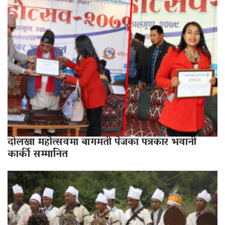
दोलखा
महोत्सवमा
बागमती
पेजका
पत्रकार
भवानी
कार्की
सम्मानित