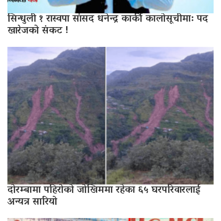
सिन्धुली १ रास्वपा सांसद धनेन्द्र कार्की कालोसूचीमा: पद
खारेजको संकट !
दोरम्बामा पहिरोको जोखिममा रहेका ६५ घरपरिवारलाई
अन्यत्र सारियो