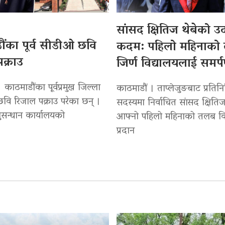
सांसद क्षितिज थेबेको 
ंका पूर्व सीडीओ छवि
कदम: पहिलो महिनाको
क्राउ
जिर्ण विद्यालयलाई समर्
 काठमाडौंका पूर्वप्रमुख जिल्ला
काठमाडौं । ताप्लेजुङबाट प्रतिन
वि रिजाल पक्राउ परेका छन् ।
सदस्यमा निर्वाचित सांसद क्षितिज
सन्धान कार्यालयको
आफ्नो पहिलो महिनाको तलब वि
प्रदान