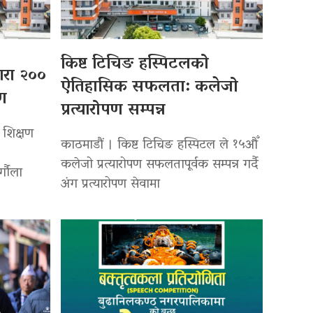
किष्ट टिचिङ हस्पिटलको
्वारा २००
ऐतिहासिक सफलता: कलेजो
पण
प्रत्यारोपण सम्पन्न
 शिक्षण
काठमाडौं । किष्ट टिचिङ हस्पिटल ले १५औँ
कलेजो प्रत्यारोपण सफलतापूर्वक सम्पन्न गर्दै
र्गौला
अंग प्रत्यारोपण सेवामा