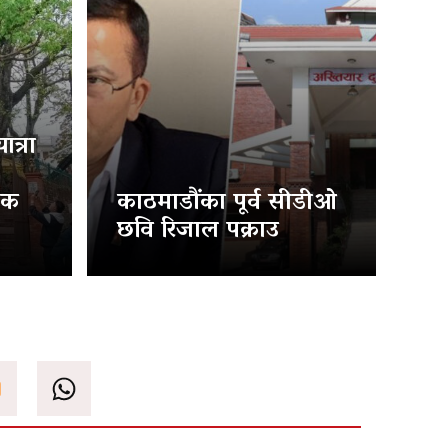
त्रा
िक
काठमाडौंका पूर्व सीडीओ
छवि रिजाल पक्राउ