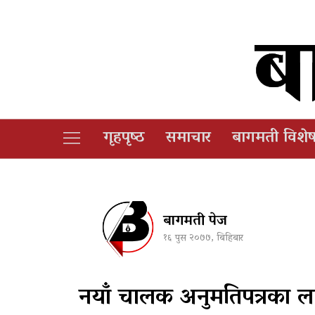
गृहपृष्‍ठ
समाचार
बागमती विशे
बागमती पेज
१६ पुस २०७७, बिहिबार
नयाँ चालक अनुमतिपत्रका लाग