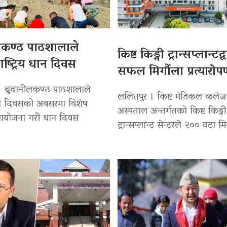
लकण्ठ पाठशालाले
किष्ट किड्नी ट्रान्सप्लान्टद
ाष्ट्रिय धान दिवस
सफल मिर्गौला प्रत्यारो
। बूढानीलकण्ठ पाठशालाले
ललितपुर । किष्ट मेडिकल कलेज
 धान दिवसको अवसरमा विशेष
अस्पताल अन्तर्गतको किष्ट किड्नी
 आयोजना गरी धान दिवस
ट्रान्सप्लान्ट सेन्टरले २०० वटा मि