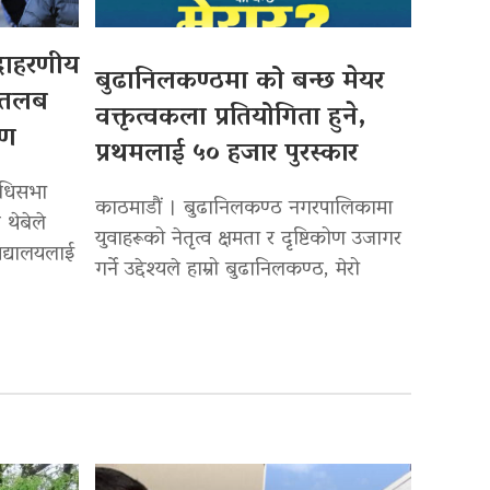
उदाहरणीय
बुढानिलकण्ठमा को बन्छ मेयर
 तलब
वक्तृत्वकला प्रतियोगिता हुने,
पण
प्रथमलाई ५० हजार पुरस्कार
िधिसभा
काठमाडौं । बुढानिलकण्ठ नगरपालिकामा
 थेबेले
युवाहरूको नेतृत्व क्षमता र दृष्टिकोण उजागर
द्यालयलाई
गर्ने उद्देश्यले हाम्रो बुढानिलकण्ठ, मेरो