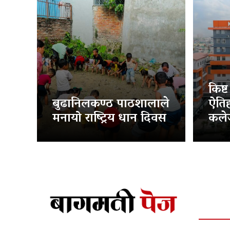
किष्
बुढानिलकण्ठ पाठशालाले
ऐति
मनायो राष्ट्रिय धान दिवस
कलेज