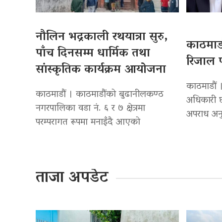
नौलिन भद्रकाली रथयात्रा सुरु,
काठमाडौ
पाँच दिनसम्म धार्मिक तथा
रिजाल प
सांस्कृतिक कार्यक्रम आयोजना
काठमाडौं ।
काठमाडौं । काठमाडौंको बुढानीलकण्ठ
अधिकारी छ
नगरपालिका वडा नं. ६ र ७ क्षेत्रमा
अपराध अनु
परम्परागत रूपमा मनाइँदै आएको
ताजा अपडेट