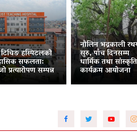
नौलिन भद्रकाली रथया
ट टिचिङ हस्पिटलको
सुरु, पाँच दिनसम्म
हासिक सफलता:
धार्मिक तथा सांस्कृत
ो प्रत्यारोपण सम्पन्न
कार्यक्रम आयोजना