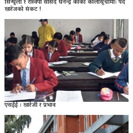
सिन्धुली १ रास्वपा सांसद धनेन्द्र कार्की कालोसूचीमा: पद
खारेजको संकट !
एसईई : खारेजी र प्रभाव