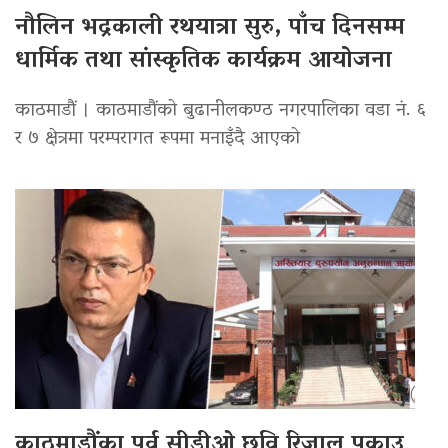
नौलिन भद्रकाली रथयात्रा सुरु, पाँच दिनसम्म
धार्मिक तथा सांस्कृतिक कार्यक्रम आयोजना
काठमाडौं । काठमाडौंको बुढानीलकण्ठ नगरपालिका वडा नं. ६
र ७ क्षेत्रमा परम्परागत रूपमा मनाइँदै आएको
काठमाडौंका पूर्व सीडीओ छवि रिजाल पक्राउ