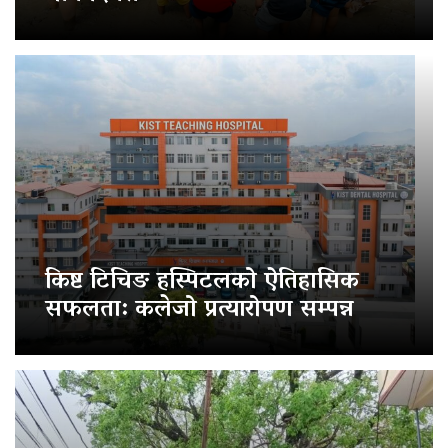
किष्ट टिचिङ हस्पिटलको ऐतिहासिक
सफलता: कलेजो प्रत्यारोपण सम्पन्न