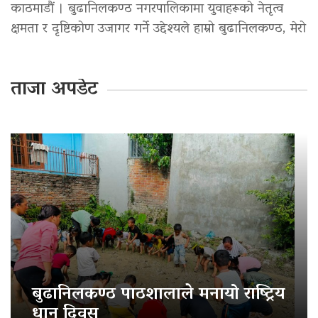
काठमाडौं । बुढानिलकण्ठ नगरपालिकामा युवाहरूको नेतृत्व
क्षमता र दृष्टिकोण उजागर गर्ने उद्देश्यले हाम्रो बुढानिलकण्ठ, मेरो
ताजा अपडेट
बुढानिलकण्ठ पाठशालाले मनायो राष्ट्रिय
धान दिवस