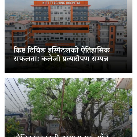
किष्ट टिचिङ हस्पिटलको ऐतिहासिक
सफलता: कलेजो प्रत्यारोपण सम्पन्न