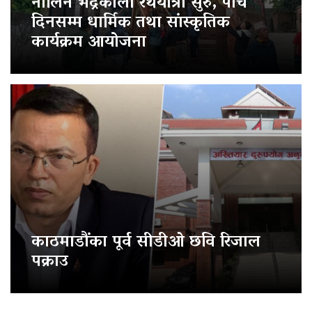
नौलिन भद्रकाली रथयात्रा सुरु, पाँच
दिनसम्म धार्मिक तथा सांस्कृतिक
कार्यक्रम आयोजना
काठमाडौंका पूर्व सीडीओ छवि रिजाल
पक्राउ