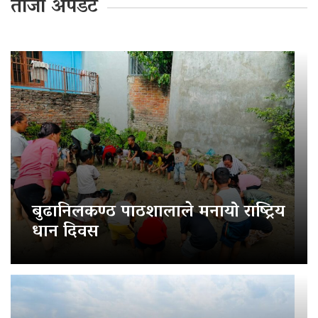
ताजा अपडेट
बुढानिलकण्ठ पाठशालाले मनायो राष्ट्रिय
धान दिवस