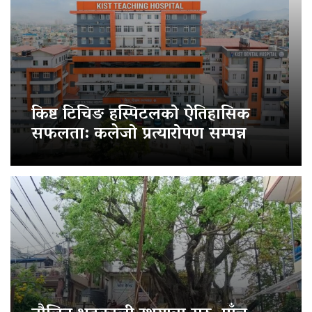
किष्ट टिचिङ हस्पिटलको ऐतिहासिक
सफलता: कलेजो प्रत्यारोपण सम्पन्न