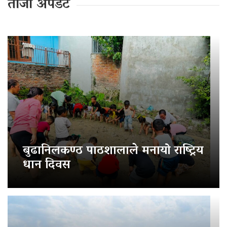
ताजा अपडेट
बुढानिलकण्ठ पाठशालाले मनायो राष्ट्रिय
धान दिवस