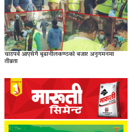
चाडपर्व आएसँगै बूढानीलकण्ठको बजार अनुगमनमा
तीब्रता