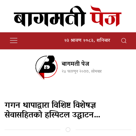
२३ श्रावण २०८३, शनिबार
बागमती पेज
२४ फाल्गुन २०७७, सोमबार
गगन थापाद्वारा विशिष्ट विशेषज्ञ
सेवासहितको हस्पिटल उद्घाटन…