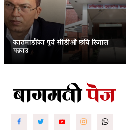
काठमाडौंका पूर्व सीडीओ छवि रिजाल
पक्राउ