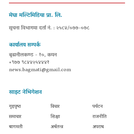
मेघा मल्टिमिडिया प्रा. लि.
सूचना विभागमा दर्ता नं. : २५८४/०७७-०७८
कार्यालय सम्पर्क
बूढानीलकण्ठ - १०, कपन
+९७७ ९८४४२५४४४१
news.bagmati@gmail.com
साइट नेभिगेशन
गृहपृष्‍ठ
विचार
पर्यटन
समाचार
शिक्षा
राजनीति
बागमती
अर्थतन्त्र
अपराध