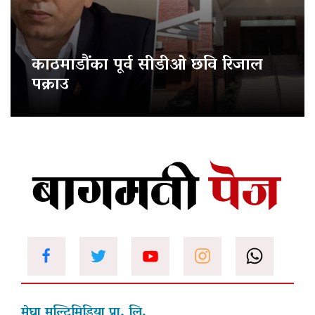
काठमाडौंका पूर्व सीडीओ छवि रिजाल
पक्राउ
मेघा मल्टिमिडिया प्रा. लि.