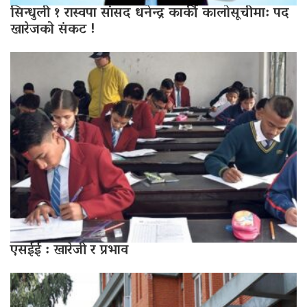
सिन्धुली १ रास्वपा सांसद धनेन्द्र कार्की कालोसूचीमा: पद
खारेजको संकट !
एसईई : खारेजी र प्रभाव