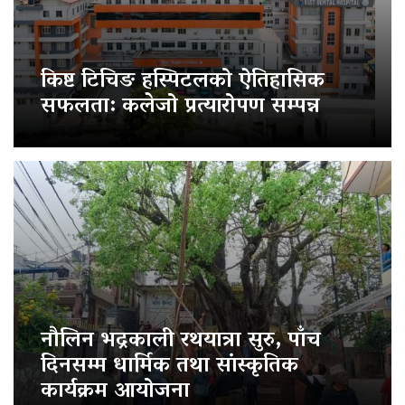
किष्ट टिचिङ हस्पिटलको ऐतिहासिक
सफलता: कलेजो प्रत्यारोपण सम्पन्न
नौलिन भद्रकाली रथयात्रा सुरु, पाँच
दिनसम्म धार्मिक तथा सांस्कृतिक
कार्यक्रम आयोजना