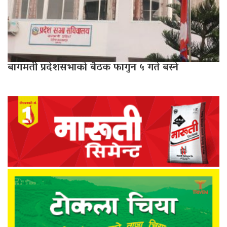
बागमती प्रदेशसभाको बैठक फागुन ५ गते बस्ने