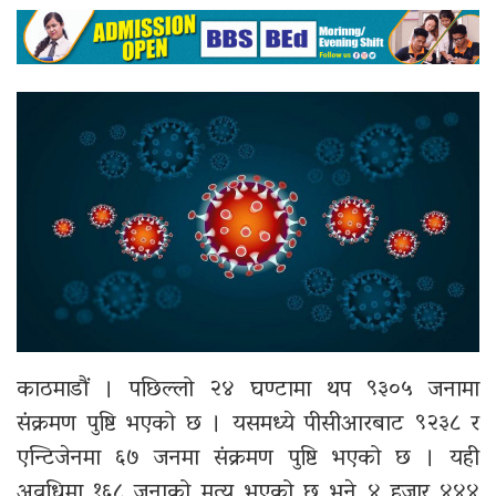
काठमाडौं । पछिल्लो २४ घण्टामा थप ९३०५ जनामा
संक्रमण पुष्टि भएको छ । यसमध्ये पीसीआरबाट ९२३८ र
एन्टिजेनमा ६७ जनमा संक्रमण पुष्टि भएको छ । यही
अवधिमा १६८ जनाको मृत्यु भएको छ भने ४ हजार ४४४