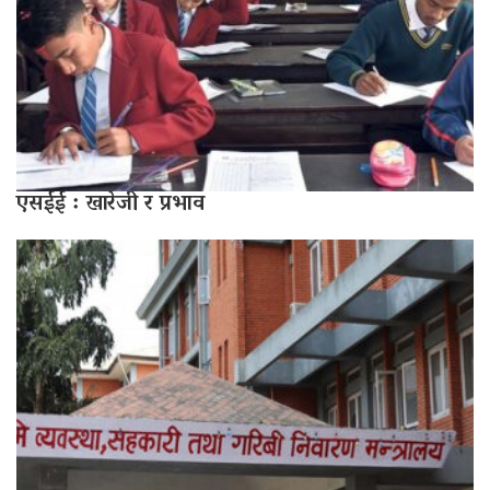
एसईई : खारेजी र प्रभाव