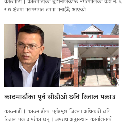
काठमाडौं । काठमाडौंको बुढानीलकण्ठ नगरपालिका वडा नं. ६
र ७ क्षेत्रमा परम्परागत रूपमा मनाइँदै आएको
काठमाडौंका पूर्व सीडीओ छवि रिजाल पक्राउ
काठमाडौं । काठमाडौंका पूर्वप्रमुख जिल्ला अधिकारी छवि
रिजाल पक्राउ परेका छन् । अपराध अनुसन्धान कार्यालयको