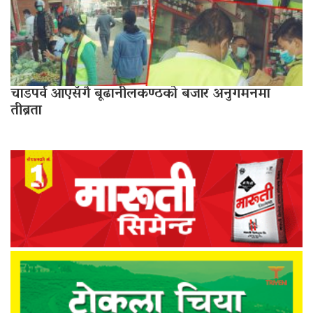
चाडपर्व आएसँगै बूढानीलकण्ठको बजार अनुगमनमा
तीब्रता