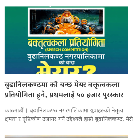
बुढानिलकण्ठमा को बन्छ मेयर वक्तृत्वकला
प्रतियोगिता हुने, प्रथमलाई ५० हजार पुरस्कार
काठमाडौं । बुढानिलकण्ठ नगरपालिकामा युवाहरूको नेतृत्व
क्षमता र दृष्टिकोण उजागर गर्ने उद्देश्यले हाम्रो बुढानिलकण्ठ, मेरो