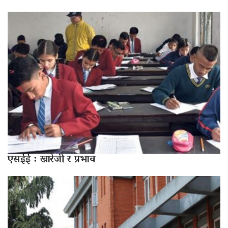
एसईई : खारेजी र प्रभाव