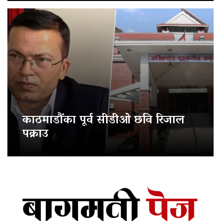
काठमाडौंका पूर्व सीडीओ छवि रिजाल
पक्राउ