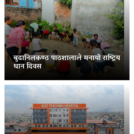
बुढानिलकण्ठ पाठशालाले मनायो राष्ट्रिय
धान दिवस