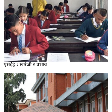
एसईई : खारेजी र प्रभाव