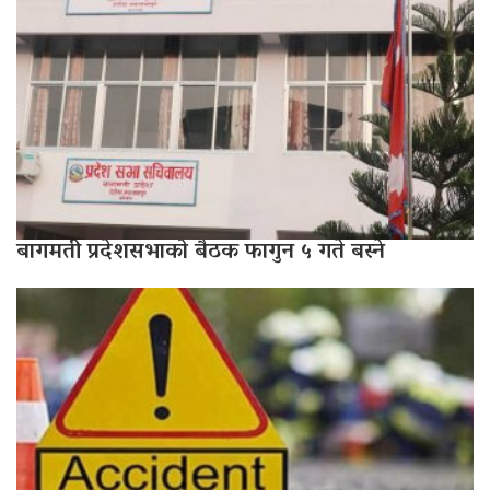
बागमती प्रदेशसभाको बैठक फागुन ५ गते बस्ने