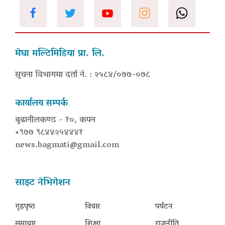
मेघा मल्टिमिडिया प्रा. लि.
सूचना विभागमा दर्ता नं. : २५८४/०७७-०७८
कार्यालय सम्पर्क
बूढानीलकण्ठ - १०, कपन
+९७७ ९८४४२५४४४१
news.bagmati@gmail.com
साइट नेभिगेशन
गृहपृष्‍ठ
विचार
पर्यटन
समाचार
शिक्षा
राजनीति