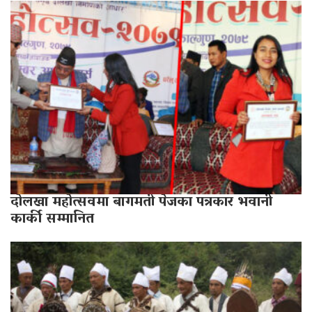
दोलखा
महोत्सवमा
बागमती
पेजका
पत्रकार
भवानी
कार्की
सम्मानित