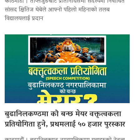
काठमाडौं । ताप्लेजुङबाट प्रतिनिधिसभा सदस्यमा निर्वाचित
सांसद क्षितिज थेबेले आफ्नो पहिलो महिनाको तलब
विद्यालयलाई प्रदान
बुढानिलकण्ठमा को बन्छ मेयर वक्तृत्वकला
प्रतियोगिता हुने, प्रथमलाई ५० हजार पुरस्कार