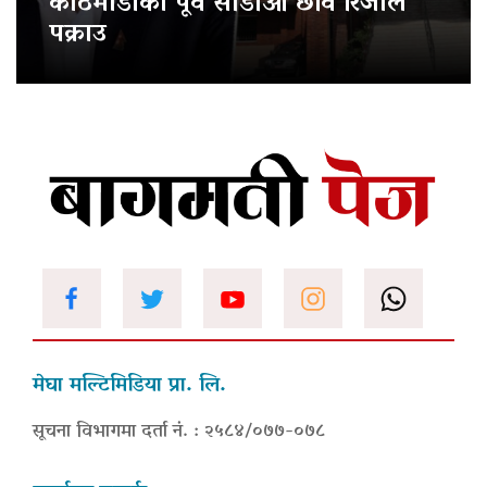
काठमाडौंका पूर्व सीडीओ छवि रिजाल
पक्राउ
मेघा मल्टिमिडिया प्रा. लि.
सूचना विभागमा दर्ता नं. : २५८४/०७७-०७८