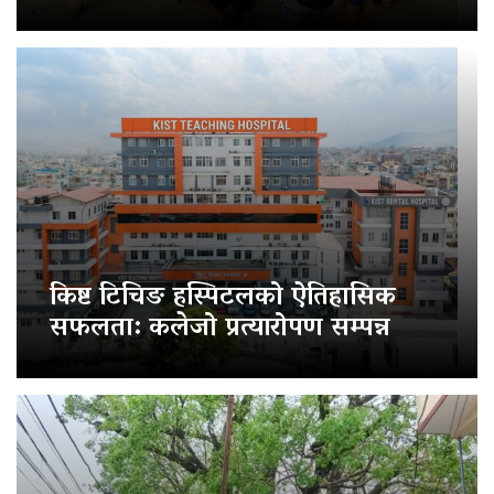
किष्ट टिचिङ हस्पिटलको ऐतिहासिक
सफलता: कलेजो प्रत्यारोपण सम्पन्न