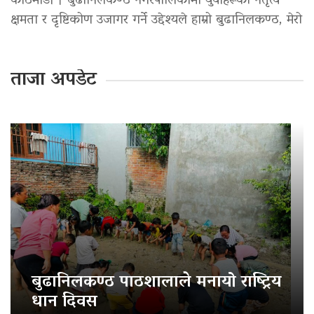
काठमाडौं । बुढानिलकण्ठ नगरपालिकामा युवाहरूको नेतृत्व
क्षमता र दृष्टिकोण उजागर गर्ने उद्देश्यले हाम्रो बुढानिलकण्ठ, मेरो
ताजा अपडेट
बुढानिलकण्ठ पाठशालाले मनायो राष्ट्रिय
धान दिवस