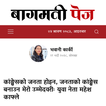
२४ श्रावण २०८३, आइतबार
भवानी कार्की
२१ भदौ २०७८, सोमबार
कांङ्ग्रेसको जनता होइन, जनताको कांङ्ग्रेस
बनाउन मेरो उम्मेदवरीः युवा नेता महेश
काफ्ले