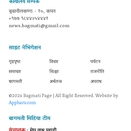
कार्यालय सम्पर्क
बूढानीलकण्ठ - १०, कपन
+९७७ ९८४४२५४४४१
news.bagmati@gmail.com
साइट नेभिगेशन
गृहपृष्‍ठ
विचार
पर्यटन
समाचार
शिक्षा
राजनीति
बागमती
अर्थतन्त्र
अपराध
©2026 Bagmati Page | All Right Reserved. Website by
Appharu.com
बागमती मिडिया टीम
संचालक
: मेघ नाथ पहाडी