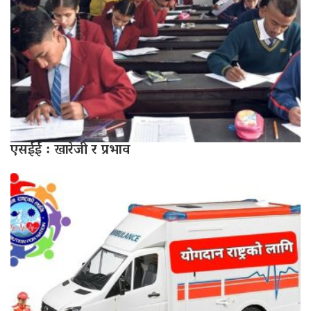
एसईई : खारेजी र प्रभाव