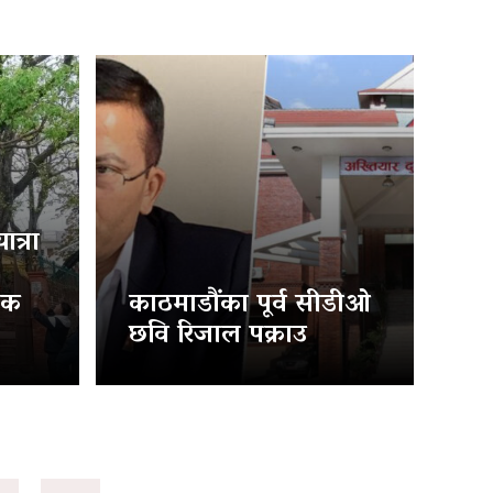
त्रा
िक
काठमाडौंका पूर्व सीडीओ
छवि रिजाल पक्राउ