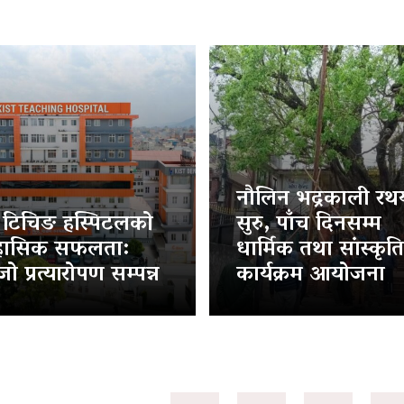
नौलिन भद्रकाली रथया
ट टिचिङ हस्पिटलको
सुरु, पाँच दिनसम्म
हासिक सफलता:
धार्मिक तथा सांस्कृत
ो प्रत्यारोपण सम्पन्न
कार्यक्रम आयोजना