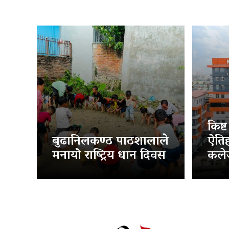
किष्
बुढानिलकण्ठ पाठशालाले
ऐति
मनायो राष्ट्रिय धान दिवस
कलेज