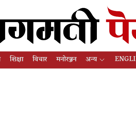
ष
शिक्षा
विचार
मनोरञ्जन
अन्य
ENGL