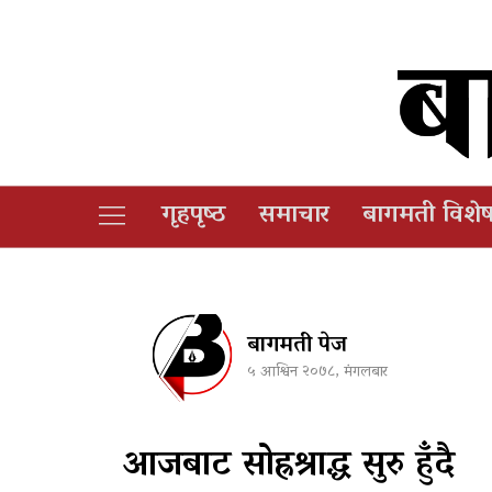
गृहपृष्‍ठ
समाचार
बागमती विशे
बागमती पेज
५ आश्विन २०७८, मंगलबार
आजबाट सोह्रश्राद्ध सुरु हुँदै