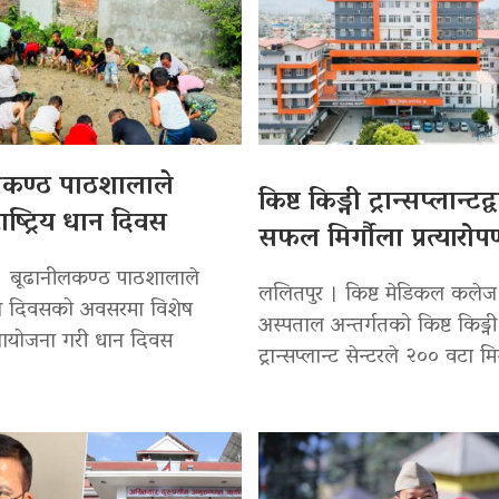
लकण्ठ पाठशालाले
किष्ट किड्नी ट्रान्सप्लान्टद
ाष्ट्रिय धान दिवस
सफल मिर्गौला प्रत्यारो
। बूढानीलकण्ठ पाठशालाले
ललितपुर । किष्ट मेडिकल कलेज
 धान दिवसको अवसरमा विशेष
अस्पताल अन्तर्गतको किष्ट किड्नी
 आयोजना गरी धान दिवस
ट्रान्सप्लान्ट सेन्टरले २०० वटा मि