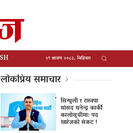
ISH
२१ श्रावण २०८३, बिहिबार
लोकप्रिय समाचार
सिन्धुली १ रास्वपा
सांसद धनेन्द्र कार्की
कालोसूचीमा: पद
खारेजको संकट !