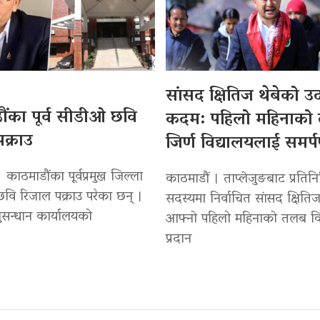
सांसद क्षितिज थेबेको 
ंका पूर्व सीडीओ छवि
कदम: पहिलो महिनाको
क्राउ
जिर्ण विद्यालयलाई समर्
 काठमाडौंका पूर्वप्रमुख जिल्ला
काठमाडौं । ताप्लेजुङबाट प्रतिन
वि रिजाल पक्राउ परेका छन् ।
सदस्यमा निर्वाचित सांसद क्षितिज
सन्धान कार्यालयको
आफ्नो पहिलो महिनाको तलब वि
प्रदान