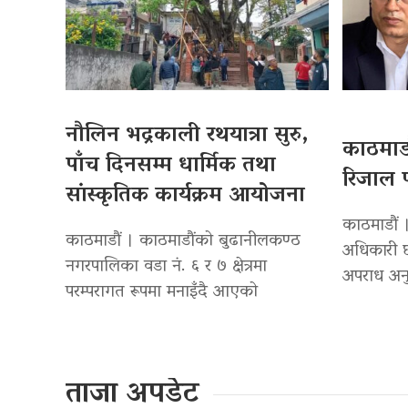
नौलिन भद्रकाली रथयात्रा सुरु,
काठमाडौ
पाँच दिनसम्म धार्मिक तथा
रिजाल प
सांस्कृतिक कार्यक्रम आयोजना
काठमाडौं ।
काठमाडौं । काठमाडौंको बुढानीलकण्ठ
अधिकारी छ
नगरपालिका वडा नं. ६ र ७ क्षेत्रमा
अपराध अनु
परम्परागत रूपमा मनाइँदै आएको
ताजा अपडेट