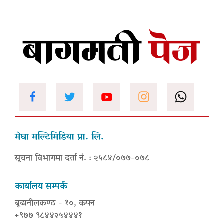
मेघा मल्टिमिडिया प्रा. लि.
सूचना विभागमा दर्ता नं. : २५८४/०७७-०७८
कार्यालय सम्पर्क
बूढानीलकण्ठ - १०, कपन
+९७७ ९८४४२५४४४१