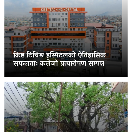
किष्ट टिचिङ हस्पिटलको ऐतिहासिक
सफलता: कलेजो प्रत्यारोपण सम्पन्न