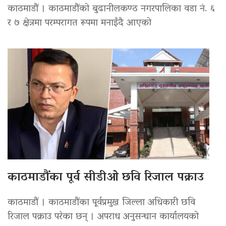
काठमाडौं । काठमाडौंको बुढानीलकण्ठ नगरपालिका वडा नं. ६
र ७ क्षेत्रमा परम्परागत रूपमा मनाइँदै आएको
काठमाडौंका पूर्व सीडीओ छवि रिजाल पक्राउ
काठमाडौं । काठमाडौंका पूर्वप्रमुख जिल्ला अधिकारी छवि
रिजाल पक्राउ परेका छन् । अपराध अनुसन्धान कार्यालयको