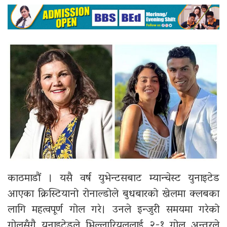
काठमाडौं । यसै वर्ष युभेन्टसबाट म्यान्चेस्ट युनाइटेड
आएका क्रिस्टियानो रोनाल्डोले बुधबारको खेलमा क्लबका
लागि महत्वपूर्ण गोल गरे। उनले इन्जुरी समयमा गरेको
गोलसँगै युनाइटेडले भिल्लारियललाई २-१ गोल अन्तरले