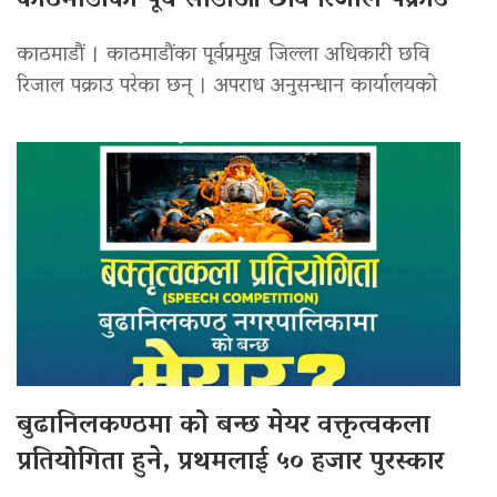
काठमाडौंका पूर्व सीडीओ छवि रिजाल पक्राउ
काठमाडौं । काठमाडौंका पूर्वप्रमुख जिल्ला अधिकारी छवि
रिजाल पक्राउ परेका छन् । अपराध अनुसन्धान कार्यालयको
बुढानिलकण्ठमा को बन्छ मेयर वक्तृत्वकला
प्रतियोगिता हुने, प्रथमलाई ५० हजार पुरस्कार