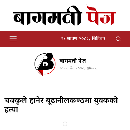
२१ श्रावण २०८३, बिहिबार
बागमती पेज
१८ आश्विन २०७८, सोमबार
चक्कुले हानेर बूढानीलकण्ठमा युवकको
हत्या