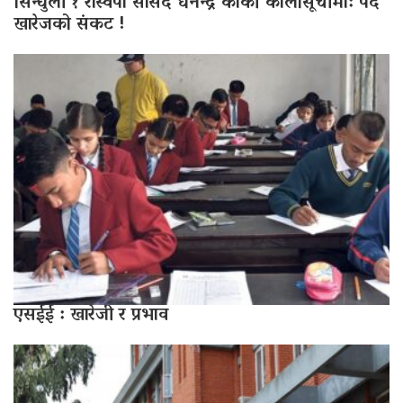
सिन्धुली १ रास्वपा सांसद धनेन्द्र कार्की कालोसूचीमा: पद
खारेजको संकट !
एसईई : खारेजी र प्रभाव