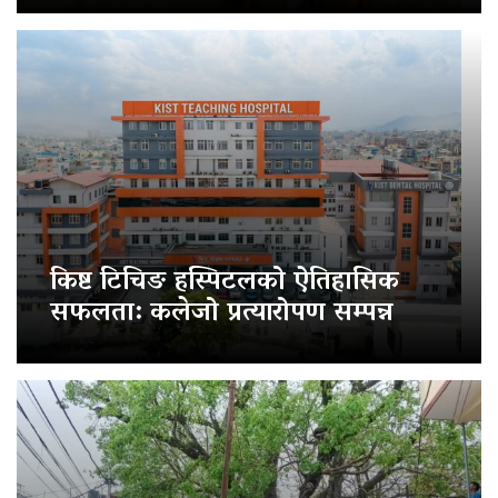
किष्ट टिचिङ हस्पिटलको ऐतिहासिक
सफलता: कलेजो प्रत्यारोपण सम्पन्न