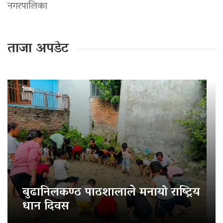
नगरपालिका
ताजा अपडेट
बुढानिलकण्ठ पाठशालाले मनायो राष्ट्रिय
धान दिवस