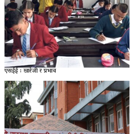
एसईई : खारेजी र प्रभाव