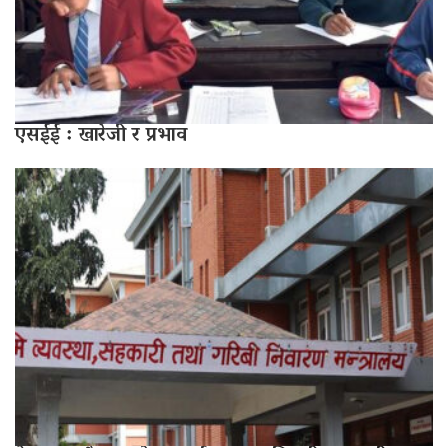
एसईई : खारेजी र प्रभाव