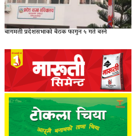
बागमती प्रदेशसभाको बैठक फागुन ५ गते बस्ने