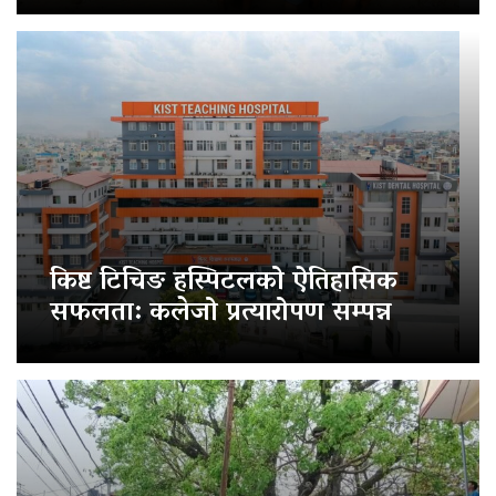
किष्ट टिचिङ हस्पिटलको ऐतिहासिक
सफलता: कलेजो प्रत्यारोपण सम्पन्न