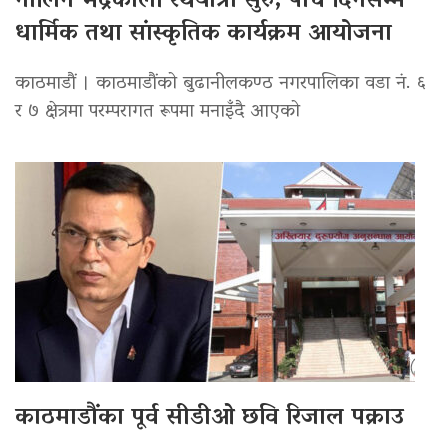
नौलिन भद्रकाली रथयात्रा सुरु, पाँच दिनसम्म
धार्मिक तथा सांस्कृतिक कार्यक्रम आयोजना
काठमाडौं । काठमाडौंको बुढानीलकण्ठ नगरपालिका वडा नं. ६
र ७ क्षेत्रमा परम्परागत रूपमा मनाइँदै आएको
काठमाडौंका पूर्व सीडीओ छवि रिजाल पक्राउ