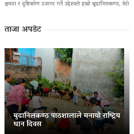
क्षमता र दृष्टिकोण उजागर गर्ने उद्देश्यले हाम्रो बुढानिलकण्ठ, मेरो
ताजा अपडेट
बुढानिलकण्ठ पाठशालाले मनायो राष्ट्रिय
धान दिवस