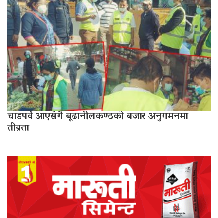
चाडपर्व आएसँगै बूढानीलकण्ठको बजार अनुगमनमा
तीब्रता