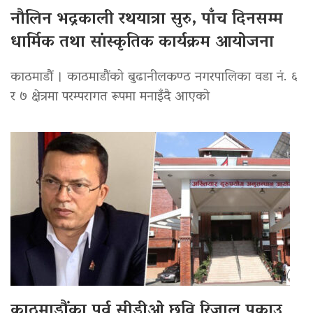
नौलिन भद्रकाली रथयात्रा सुरु, पाँच दिनसम्म
धार्मिक तथा सांस्कृतिक कार्यक्रम आयोजना
काठमाडौं । काठमाडौंको बुढानीलकण्ठ नगरपालिका वडा नं. ६
र ७ क्षेत्रमा परम्परागत रूपमा मनाइँदै आएको
काठमाडौंका पूर्व सीडीओ छवि रिजाल पक्राउ