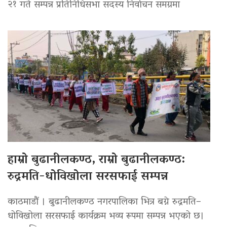
२१ गते सम्पन्न प्रतिनिधिसभा सदस्य निर्वाचन समग्रमा
हाम्रो बुढानीलकण्ठ, राम्रो बुढानीलकण्ठ:
रुद्रमति-धोविखोला सरसफाई सम्पन्न
काठमाडौं । बुढानीलकण्ठ नगरपालिका भित्र बग्ने रुद्रमति–
धोविखोला सरसफाई कार्यक्रम भव्य रूपमा सम्पन्न भएको छ।