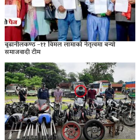
बूढानीलकण्ठ –११ विमल लामाको नेतृत्वमा बन्यो
समाजवादी टीम