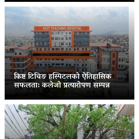
किष्ट टिचिङ हस्पिटलको ऐतिहासिक
सफलता: कलेजो प्रत्यारोपण सम्पन्न