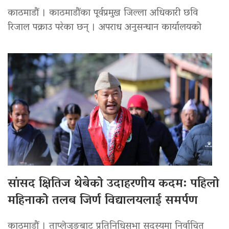
काठमाडौं । काठमाडौंका पूर्वप्रमुख जिल्ला अधिकारी छवि
रिजाल पक्राउ परेका छन् । अपराध अनुसन्धान कार्यालयको
सांसद क्षितिज थेबेको उदाहरणीय कदम: पहिलो
महिनाको तलब जिर्ण विद्यालयलाई समर्पण
काठमाडौं । ताप्लेजुङबाट प्रतिनिधिसभा सदस्यमा निर्वाचित