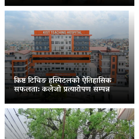
किष्ट टिचिङ हस्पिटलको ऐतिहासिक
सफलता: कलेजो प्रत्यारोपण सम्पन्न