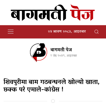
२४ श्रावण २०८३, आइतबार
बागमती पेज
१ जेष्ठ २०७९, आइतबार
शिवपुरीमा बाम गठबन्धनले खोल्यो खाता,
छक्क परे एमाले-कांग्रेस !