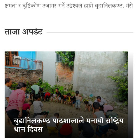
क्षमता र दृष्टिकोण उजागर गर्ने उद्देश्यले हाम्रो बुढानिलकण्ठ, मेरो
ताजा अपडेट
बुढानिलकण्ठ पाठशालाले मनायो राष्ट्रिय
धान दिवस