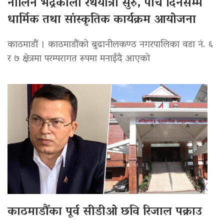
नौलिन भद्रकाली रथयात्रा सुरु, पाँच दिनसम्म
धार्मिक तथा सांस्कृतिक कार्यक्रम आयोजना
काठमाडौं । काठमाडौंको बुढानीलकण्ठ नगरपालिका वडा नं. ६
र ७ क्षेत्रमा परम्परागत रूपमा मनाइँदै आएको
काठमाडौंका पूर्व सीडीओ छवि रिजाल पक्राउ