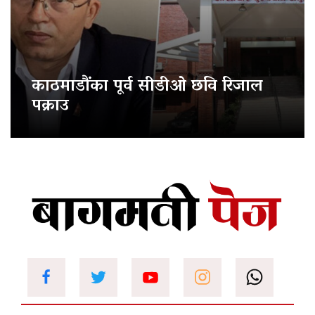
काठमाडौंका पूर्व सीडीओ छवि रिजाल
पक्राउ