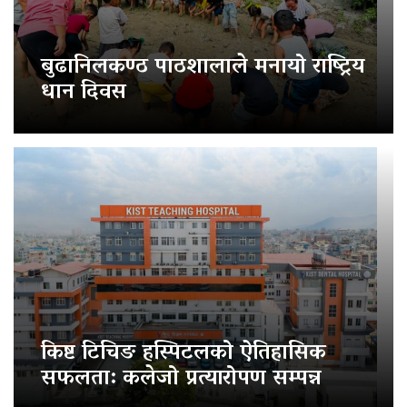
बुढानिलकण्ठ पाठशालाले मनायो राष्ट्रिय
धान दिवस
किष्ट टिचिङ हस्पिटलको ऐतिहासिक
सफलता: कलेजो प्रत्यारोपण सम्पन्न