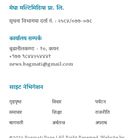
मेघा मल्टिमिडिया प्रा. लि.
सूचना विभागमा दर्ता नं. : २५८४/०७७-०७८
कार्यालय सम्पर्क
बूढानीलकण्ठ - १०, कपन
+९७७ ९८४४२५४४४१
news.bagmati@gmail.com
साइट नेभिगेशन
गृहपृष्‍ठ
विचार
पर्यटन
समाचार
शिक्षा
राजनीति
बागमती
अर्थतन्त्र
अपराध