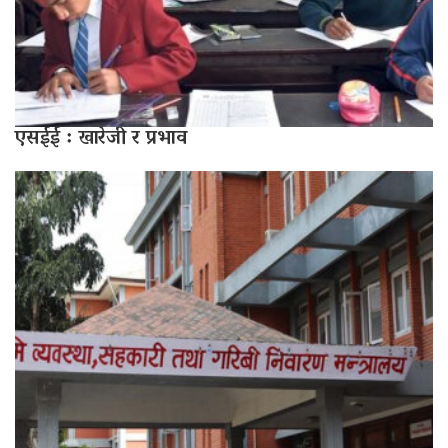
एसईई : खारेजी र प्रभाव