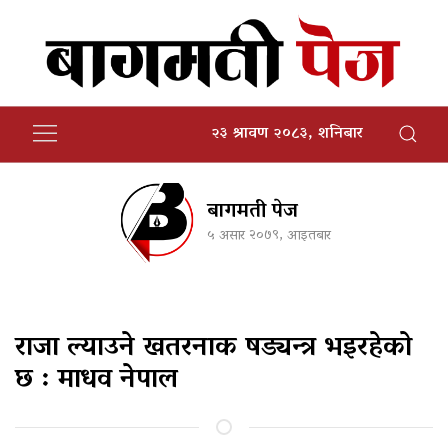
२३ श्रावण २०८३, शनिबार
बागमती पेज
५ असार २०७९, आइतबार
राजा ल्याउने खतरनाक षड्यन्त्र भइरहेको
छ : माधव नेपाल