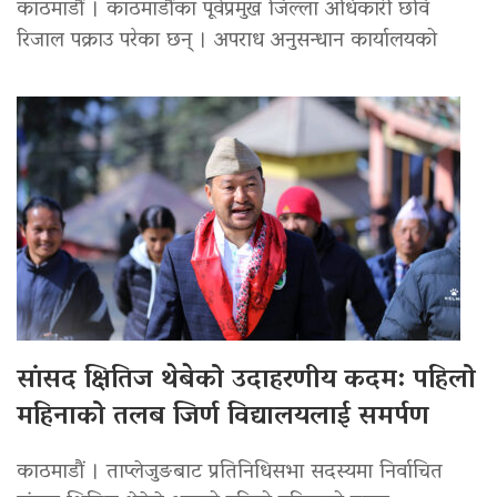
काठमाडौं । काठमाडौंका पूर्वप्रमुख जिल्ला अधिकारी छवि
रिजाल पक्राउ परेका छन् । अपराध अनुसन्धान कार्यालयको
सांसद क्षितिज थेबेको उदाहरणीय कदम: पहिलो
महिनाको तलब जिर्ण विद्यालयलाई समर्पण
काठमाडौं । ताप्लेजुङबाट प्रतिनिधिसभा सदस्यमा निर्वाचित