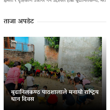
क्षमता र दृष्टिकोण उजागर गर्ने उद्देश्यले हाम्रो बुढानिलकण्ठ, मेरो
ताजा अपडेट
बुढानिलकण्ठ पाठशालाले मनायो राष्ट्रिय
धान दिवस