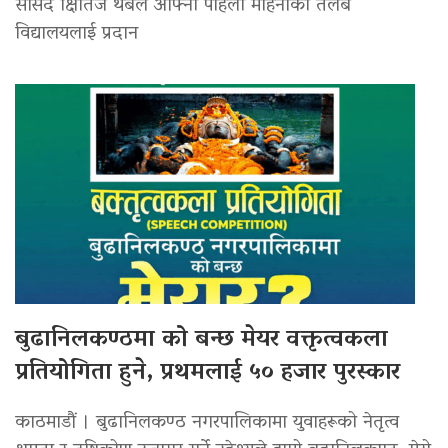
सांसद क्षितिज थेबेले आफ्नो पहिलो महिनाको तलब
विद्यालयलाई प्रदान
बुढानिलकण्ठमा को बन्छ मेयर वक्तृत्वकला
प्रतियोगिता हुने, प्रथमलाई ५० हजार पुरस्कार
काठमाडौं । बुढानिलकण्ठ नगरपालिकामा युवाहरूको नेतृत्व