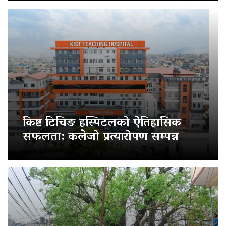
किष्ट टिचिङ हस्पिटलको ऐतिहासिक
सफलता: कलेजो प्रत्यारोपण सम्पन्न