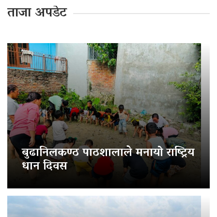
ताजा अपडेट
बुढानिलकण्ठ पाठशालाले मनायो राष्ट्रिय
धान दिवस