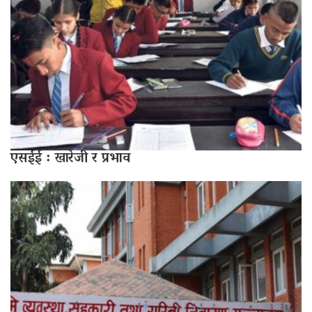
एसईई : खारेजी र प्रभाव