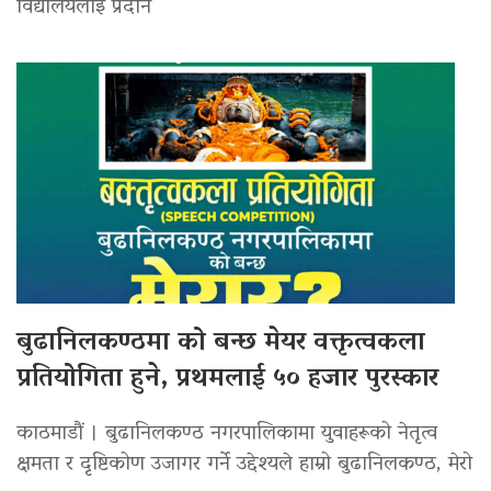
विद्यालयलाई प्रदान
बुढानिलकण्ठमा को बन्छ मेयर वक्तृत्वकला
प्रतियोगिता हुने, प्रथमलाई ५० हजार पुरस्कार
काठमाडौं । बुढानिलकण्ठ नगरपालिकामा युवाहरूको नेतृत्व
क्षमता र दृष्टिकोण उजागर गर्ने उद्देश्यले हाम्रो बुढानिलकण्ठ, मेरो