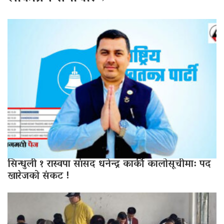
सिन्धुली १ रास्वपा सांसद धनेन्द्र कार्की कालोसूचीमा: पद
खारेजको संकट !