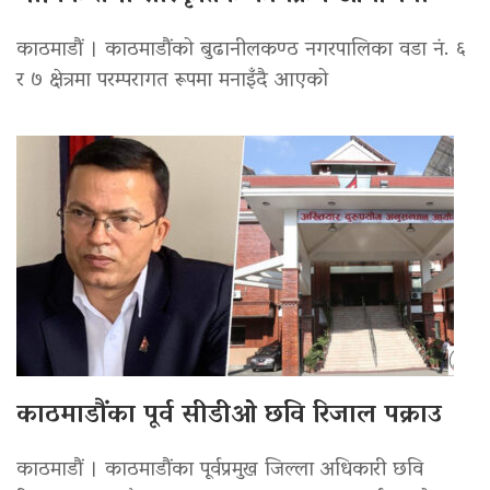
काठमाडौं । काठमाडौंको बुढानीलकण्ठ नगरपालिका वडा नं. ६
र ७ क्षेत्रमा परम्परागत रूपमा मनाइँदै आएको
काठमाडौंका पूर्व सीडीओ छवि रिजाल पक्राउ
काठमाडौं । काठमाडौंका पूर्वप्रमुख जिल्ला अधिकारी छवि