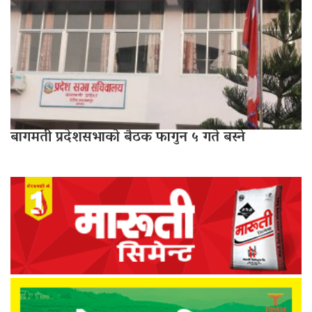
बागमती प्रदेशसभाको बैठक फागुन ५ गते बस्ने