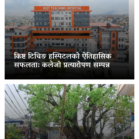
किष्ट टिचिङ हस्पिटलको ऐतिहासिक
सफलता: कलेजो प्रत्यारोपण सम्पन्न