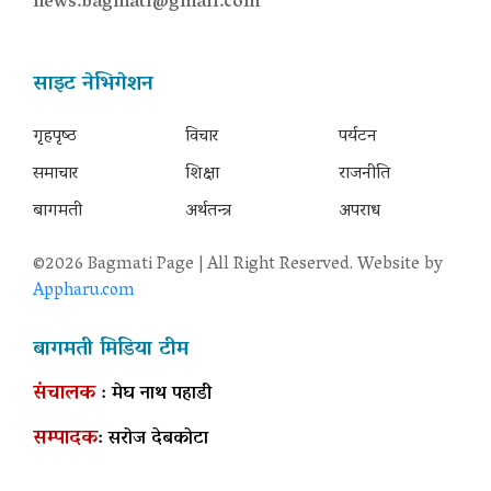
news.bagmati@gmail.com
साइट नेभिगेशन
गृहपृष्‍ठ
विचार
पर्यटन
समाचार
शिक्षा
राजनीति
बागमती
अर्थतन्त्र
अपराध
©2026 Bagmati Page | All Right Reserved. Website by
Appharu.com
बागमती मिडिया टीम
संचालक
: मेघ नाथ पहाडी
सम्पादक
: सरोज देबकोटा