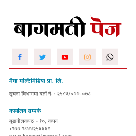
मेघा मल्टिमिडिया प्रा. लि.
सूचना विभागमा दर्ता नं. : २५८४/०७७-०७८
कार्यालय सम्पर्क
बूढानीलकण्ठ - १०, कपन
+९७७ ९८४४२५४४४१