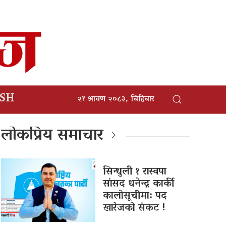
ISH
२१ श्रावण २०८३, बिहिबार
लोकप्रिय समाचार
सिन्धुली १ रास्वपा
सांसद धनेन्द्र कार्की
कालोसूचीमा: पद
खारेजको संकट !