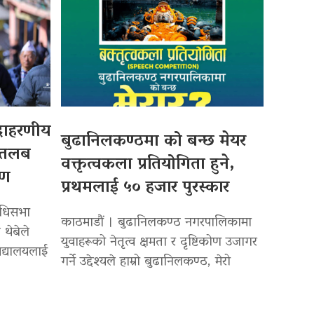
उदाहरणीय
बुढानिलकण्ठमा को बन्छ मेयर
 तलब
वक्तृत्वकला प्रतियोगिता हुने,
पण
प्रथमलाई ५० हजार पुरस्कार
िधिसभा
काठमाडौं । बुढानिलकण्ठ नगरपालिकामा
 थेबेले
युवाहरूको नेतृत्व क्षमता र दृष्टिकोण उजागर
द्यालयलाई
गर्ने उद्देश्यले हाम्रो बुढानिलकण्ठ, मेरो