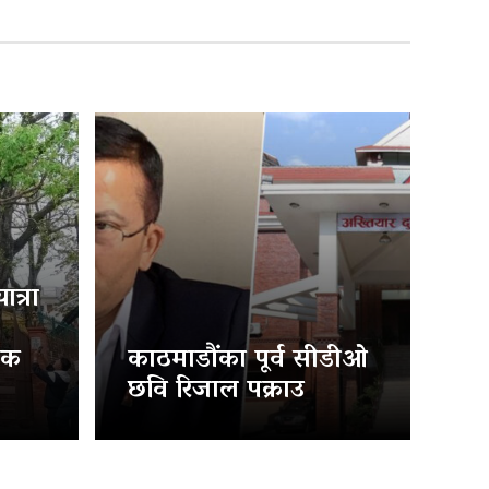
त्रा
िक
काठमाडौंका पूर्व सीडीओ
छवि रिजाल पक्राउ