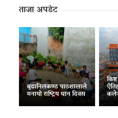
ताजा अपडेट
किष्
बुढानिलकण्ठ पाठशालाले
ऐति
मनायो राष्ट्रिय धान दिवस
कलेज