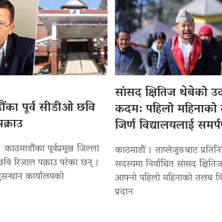
सांसद क्षितिज थेबेको 
ंका पूर्व सीडीओ छवि
कदम: पहिलो महिनाको
क्राउ
जिर्ण विद्यालयलाई समर्
 काठमाडौंका पूर्वप्रमुख जिल्ला
काठमाडौं । ताप्लेजुङबाट प्रतिन
वि रिजाल पक्राउ परेका छन् ।
सदस्यमा निर्वाचित सांसद क्षितिज
सन्धान कार्यालयको
आफ्नो पहिलो महिनाको तलब वि
प्रदान