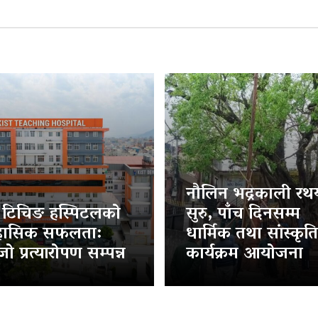
नौलिन भद्रकाली रथया
ट टिचिङ हस्पिटलको
सुरु, पाँच दिनसम्म
हासिक सफलता:
धार्मिक तथा सांस्कृत
ो प्रत्यारोपण सम्पन्न
कार्यक्रम आयोजना