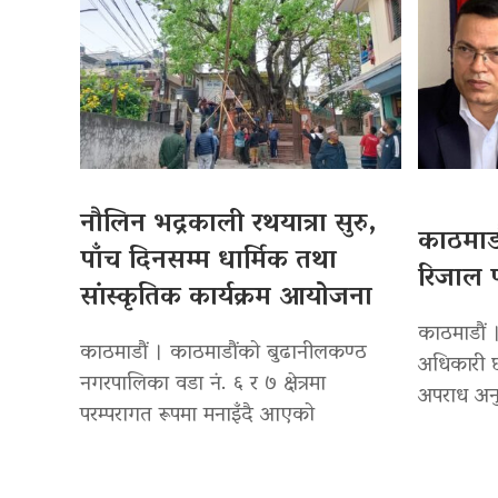
नौलिन भद्रकाली रथयात्रा सुरु,
काठमाडौ
पाँच दिनसम्म धार्मिक तथा
रिजाल प
सांस्कृतिक कार्यक्रम आयोजना
काठमाडौं ।
काठमाडौं । काठमाडौंको बुढानीलकण्ठ
अधिकारी छ
नगरपालिका वडा नं. ६ र ७ क्षेत्रमा
अपराध अनु
परम्परागत रूपमा मनाइँदै आएको