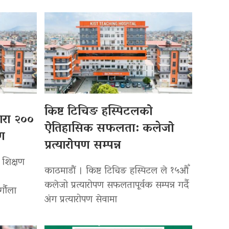
किष्ट टिचिङ हस्पिटलको
्वारा २००
ऐतिहासिक सफलता: कलेजो
पण
प्रत्यारोपण सम्पन्न
 शिक्षण
काठमाडौं । किष्ट टिचिङ हस्पिटल ले १५औँ
कलेजो प्रत्यारोपण सफलतापूर्वक सम्पन्न गर्दै
र्गौला
अंग प्रत्यारोपण सेवामा