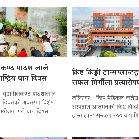
लकण्ठ पाठशालाले
किष्ट किड्नी ट्रान्सप्लान्टद
ाष्ट्रिय धान दिवस
सफल मिर्गौला प्रत्यारो
। बूढानीलकण्ठ पाठशालाले
ललितपुर । किष्ट मेडिकल कलेज
 धान दिवसको अवसरमा विशेष
अस्पताल अन्तर्गतको किष्ट किड्नी
 आयोजना गरी धान दिवस
ट्रान्सप्लान्ट सेन्टरले २०० वटा मि