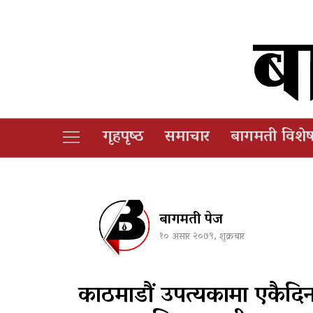
गृहपृष्‍ठ
समाचार
बागमती विशे
बागमती पेज
१० असार २०७९, शुक्रबार
काठमाडौं उपत्यकामा एकैदि