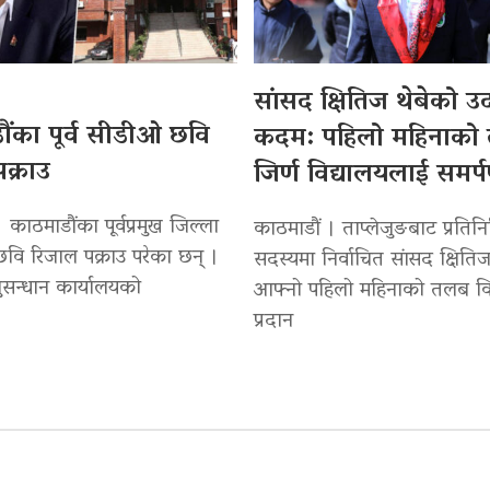
सांसद क्षितिज थेबेको 
ंका पूर्व सीडीओ छवि
कदम: पहिलो महिनाको
क्राउ
जिर्ण विद्यालयलाई समर्
 काठमाडौंका पूर्वप्रमुख जिल्ला
काठमाडौं । ताप्लेजुङबाट प्रतिन
वि रिजाल पक्राउ परेका छन् ।
सदस्यमा निर्वाचित सांसद क्षितिज
सन्धान कार्यालयको
आफ्नो पहिलो महिनाको तलब वि
प्रदान