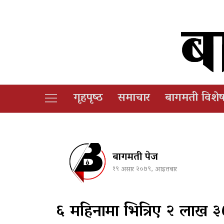
गृहपृष्‍ठ
समाचार
बागमती विशे
बागमती पेज
१९ असार २०७९, आइतबार
६ महिनामा भित्रिए २ लाख 