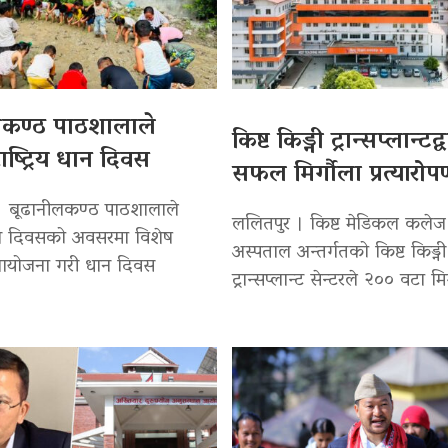
लकण्ठ पाठशालाले
किष्ट किड्नी ट्रान्सप्लान्टद
ाष्ट्रिय धान दिवस
सफल मिर्गौला प्रत्यारो
। बूढानीलकण्ठ पाठशालाले
ललितपुर । किष्ट मेडिकल कलेज
 धान दिवसको अवसरमा विशेष
अस्पताल अन्तर्गतको किष्ट किड्नी
 आयोजना गरी धान दिवस
ट्रान्सप्लान्ट सेन्टरले २०० वटा मि