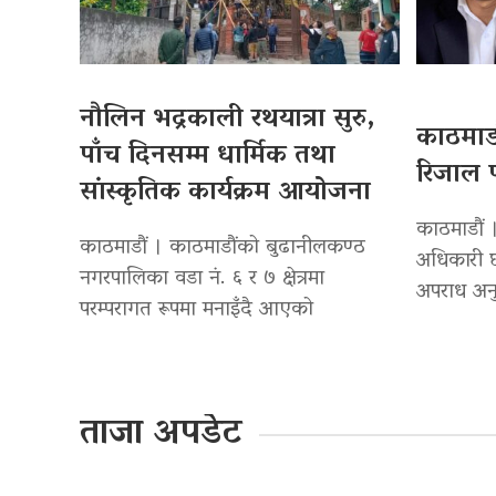
नौलिन भद्रकाली रथयात्रा सुरु,
काठमाडौ
पाँच दिनसम्म धार्मिक तथा
रिजाल प
सांस्कृतिक कार्यक्रम आयोजना
काठमाडौं ।
काठमाडौं । काठमाडौंको बुढानीलकण्ठ
अधिकारी छ
नगरपालिका वडा नं. ६ र ७ क्षेत्रमा
अपराध अनु
परम्परागत रूपमा मनाइँदै आएको
ताजा अपडेट