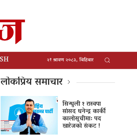
ISH
२१ श्रावण २०८३, बिहिबार
लोकप्रिय समाचार
सिन्धुली १ रास्वपा
सांसद धनेन्द्र कार्की
कालोसूचीमा: पद
खारेजको संकट !