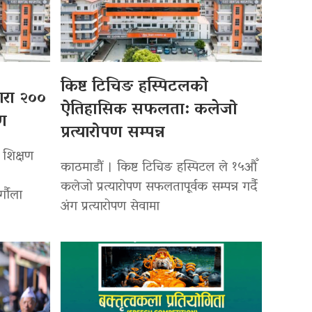
किष्ट टिचिङ हस्पिटलको
्वारा २००
ऐतिहासिक सफलता: कलेजो
पण
प्रत्यारोपण सम्पन्न
 शिक्षण
काठमाडौं । किष्ट टिचिङ हस्पिटल ले १५औँ
कलेजो प्रत्यारोपण सफलतापूर्वक सम्पन्न गर्दै
र्गौला
अंग प्रत्यारोपण सेवामा