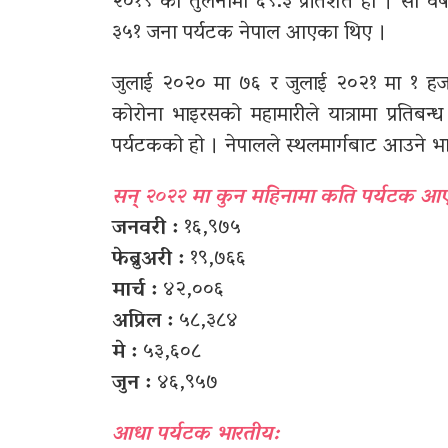
२०१९ को तुलनामा ६९.३ प्रतिशत हो । सो वर्ष
३५१ जना पर्यटक नेपाल आएका थिए ।
जुलाई २०२० मा ७६ र जुलाई २०२१ मा १ हज
कोरोना भाइरसको महामारीले यात्रामा प्रतिब
पर्यटकको हो । नेपालले स्थलमार्गबाट आउने भ
सन् २०२२ मा कुन महिनामा कति पर्यटक आ
जनवरी :
१६,९७५
फेब्रुअरी :
१९,७६६
मार्च :
४२,००६
अप्रिल :
५८,३८४
मे :
५३,६०८
जुन :
४६,९५७
आधा पर्यटक भारतीय: