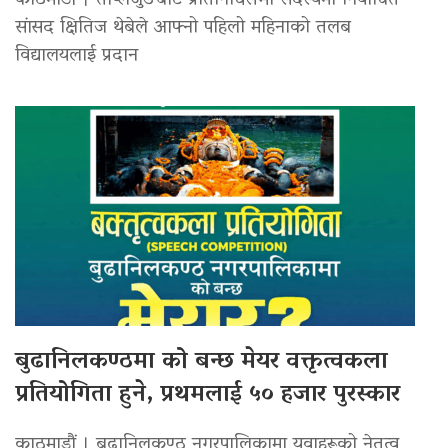
काठमाडौं । ताप्लेजुङबाट प्रतिनिधिसभा सदस्यमा निर्वाचित
सांसद क्षितिज थेबेले आफ्नो पहिलो महिनाको तलब
विद्यालयलाई प्रदान
बुढानिलकण्ठमा को बन्छ मेयर वक्तृत्वकला
प्रतियोगिता हुने, प्रथमलाई ५० हजार पुरस्कार
काठमाडौं । बुढानिलकण्ठ नगरपालिकामा युवाहरूको नेतृत्व