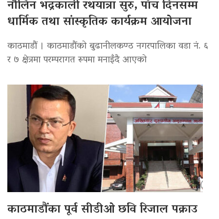
नौलिन भद्रकाली रथयात्रा सुरु, पाँच दिनसम्म
धार्मिक तथा सांस्कृतिक कार्यक्रम आयोजना
काठमाडौं । काठमाडौंको बुढानीलकण्ठ नगरपालिका वडा नं. ६
र ७ क्षेत्रमा परम्परागत रूपमा मनाइँदै आएको
काठमाडौंका पूर्व सीडीओ छवि रिजाल पक्राउ