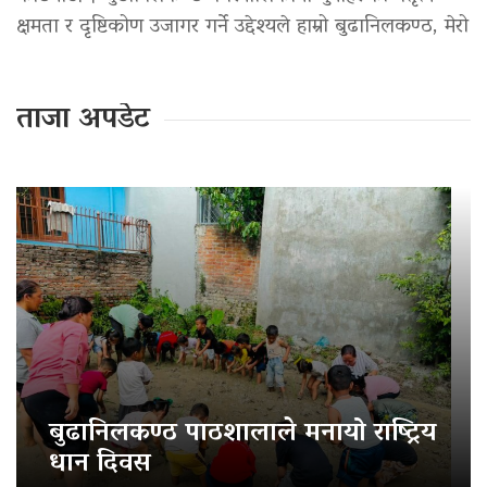
क्षमता र दृष्टिकोण उजागर गर्ने उद्देश्यले हाम्रो बुढानिलकण्ठ, मेरो
ताजा अपडेट
बुढानिलकण्ठ पाठशालाले मनायो राष्ट्रिय
धान दिवस