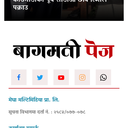
काठमाडौंका पूर्व सीडीओ छवि रिजाल
पक्राउ
मेघा मल्टिमिडिया प्रा. लि.
सूचना विभागमा दर्ता नं. : २५८४/०७७-०७८