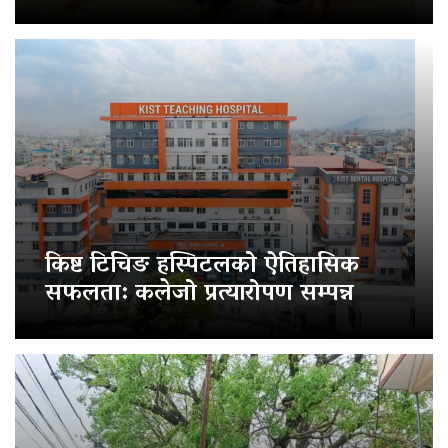
किष्ट टिचिङ हस्पिटलको ऐतिहासिक
सफलता: कलेजो प्रत्यारोपण सम्पन्न