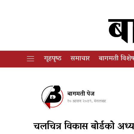
गृहपृष्‍ठ
समाचार
बागमती विशे
बागमती पेज
१० श्रावण २०७९, मंगलबार
चलचित्र विकास बोर्डको अध्य