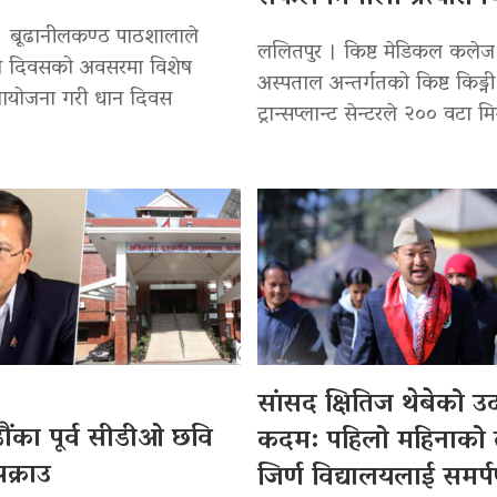
। बूढानीलकण्ठ पाठशालाले
ललितपुर । किष्ट मेडिकल कलेज
 धान दिवसको अवसरमा विशेष
अस्पताल अन्तर्गतको किष्ट किड्नी
 आयोजना गरी धान दिवस
ट्रान्सप्लान्ट सेन्टरले २०० वटा मि
सांसद क्षितिज थेबेको 
ंका पूर्व सीडीओ छवि
कदम: पहिलो महिनाको
क्राउ
जिर्ण विद्यालयलाई समर्