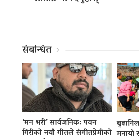
संबन्धित
‘मन भरी’ सार्वजनिक: पवन
बुढानि
गिरीको नयाँ गीतले संगीतप्रेमीको
मनायो र