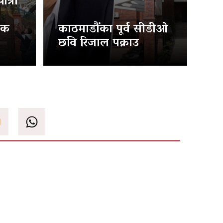
त्रा
िक
काठमाडौंका पूर्व सीडीओ
छवि रिजाल पक्राउ