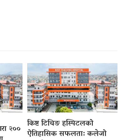
किष्ट टिचिङ हस्पिटलको
्वारा २००
ऐतिहासिक सफलता: कलेजो
पण