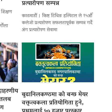
प्रत्यारोपण सम्पन्न
 शिक्षण
काठमाडौं । किष्ट टिचिङ हस्पिटल ले १५औँ
कलेजो प्रत्यारोपण सफलतापूर्वक सम्पन्न गर्दै
र्गौला
अंग प्रत्यारोपण सेवामा
उदाहरणीय
बुढानिलकण्ठमा को बन्छ मेयर
 तलब
वक्तृत्वकला प्रतियोगिता हुने,
पण
प्रथमलाई ५० हजार पुरस्कार