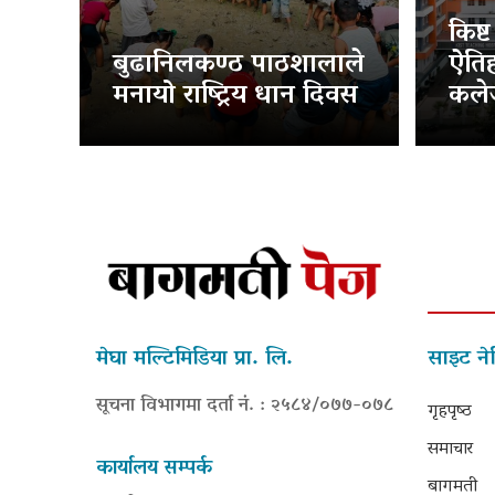
किष्
बुढानिलकण्ठ पाठशालाले
ऐति
मनायो राष्ट्रिय धान दिवस
कलेज
मेघा मल्टिमिडिया प्रा. लि.
साइट ने
सूचना विभागमा दर्ता नं. : २५८४/०७७-०७८
गृहपृष्‍ठ
समाचार
कार्यालय सम्पर्क
बागमती