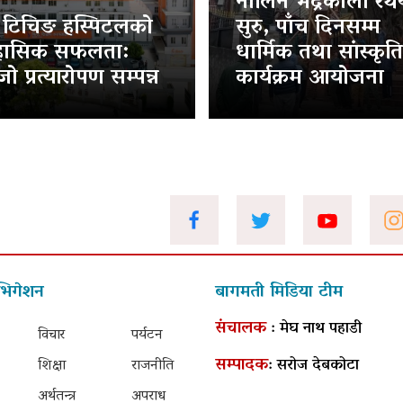
नौलिन भद्रकाली रथया
ट टिचिङ हस्पिटलको
सुरु, पाँच दिनसम्म
हासिक सफलता:
धार्मिक तथा सांस्कृत
ो प्रत्यारोपण सम्पन्न
कार्यक्रम आयोजना
भिगेशन
बागमती मिडिया टीम
संचालक
: मेघ नाथ पहाडी
विचार
पर्यटन
सम्पादक
: सरोज देबकोटा
शिक्षा
राजनीति
अर्थतन्त्र
अपराध