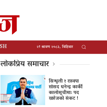
ISH
२१ श्रावण २०८३, बिहिबार
लोकप्रिय समाचार
सिन्धुली १ रास्वपा
सांसद धनेन्द्र कार्की
कालोसूचीमा: पद
खारेजको संकट !