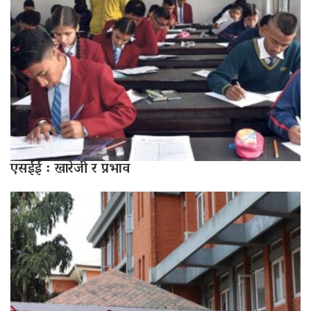
एसईई : खारेजी र प्रभाव