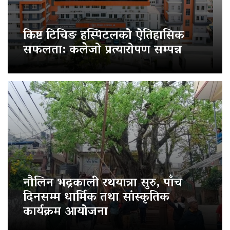
किष्ट टिचिङ हस्पिटलको ऐतिहासिक
सफलता: कलेजो प्रत्यारोपण सम्पन्न
नौलिन भद्रकाली रथयात्रा सुरु, पाँच
दिनसम्म धार्मिक तथा सांस्कृतिक
कार्यक्रम आयोजना