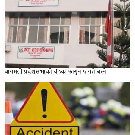
बागमती प्रदेशसभाको बैठक फागुन ५ गते बस्ने