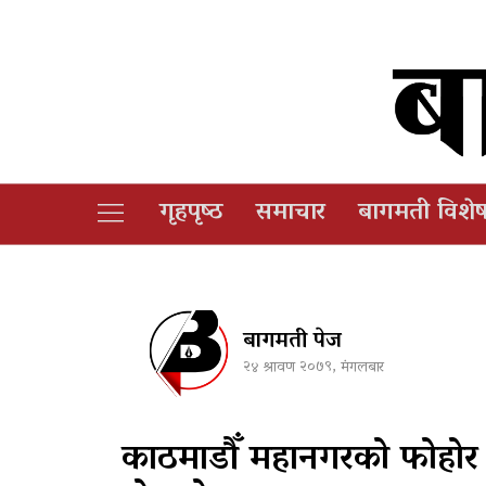
गृहपृष्‍ठ
समाचार
बागमती विशे
बागमती पेज
२४ श्रावण २०७९, मंगलबार
काठमाडौँ महानगरको फोहोर