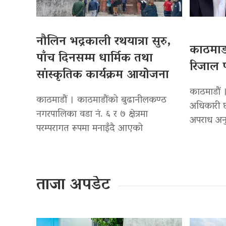
नौलिन भद्रकाली रथयात्रा सुरु,
काठमाडौ
पाँच दिनसम्म धार्मिक तथा
रिजाल प
सांस्कृतिक कार्यक्रम आयोजना
काठमाडौं ।
काठमाडौं । काठमाडौंको बुढानीलकण्ठ
अधिकारी छ
नगरपालिका वडा नं. ६ र ७ क्षेत्रमा
अपराध अनु
परम्परागत रूपमा मनाइँदै आएको
ताजा अपडेट