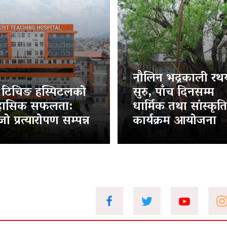
नौलिन भद्रकाली रथया
ट टिचिङ हस्पिटलको
सुरु, पाँच दिनसम्म
हासिक सफलता:
धार्मिक तथा सांस्कृत
ो प्रत्यारोपण सम्पन्न
कार्यक्रम आयोजना