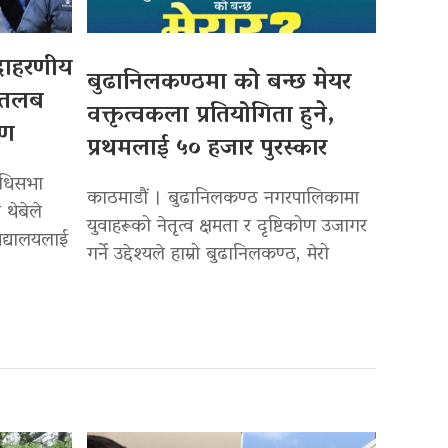
उदाहरणीय
बुढानिलकण्ठमा को बन्छ मेयर
 तलब
वक्तृत्वकला प्रतियोगिता हुने,
पण
प्रथमलाई ५० हजार पुरस्कार
िधिसभा
काठमाडौं । बुढानिलकण्ठ नगरपालिकामा
 थेबेले
युवाहरूको नेतृत्व क्षमता र दृष्टिकोण उजागर
द्यालयलाई
गर्ने उद्देश्यले हाम्रो बुढानिलकण्ठ, मेरो