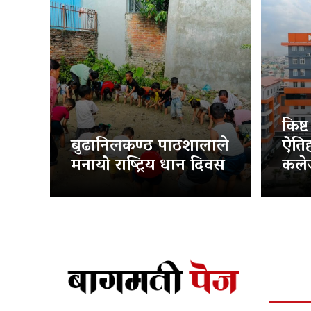
किष्
बुढानिलकण्ठ पाठशालाले
ऐति
मनायो राष्ट्रिय धान दिवस
कलेज