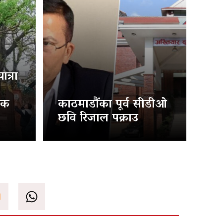
त्रा
िक
काठमाडौंका पूर्व सीडीओ
छवि रिजाल पक्राउ