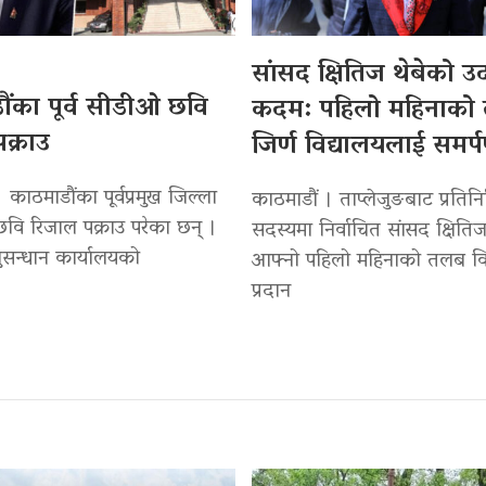
सांसद क्षितिज थेबेको 
ंका पूर्व सीडीओ छवि
कदम: पहिलो महिनाको
क्राउ
जिर्ण विद्यालयलाई समर्
 काठमाडौंका पूर्वप्रमुख जिल्ला
काठमाडौं । ताप्लेजुङबाट प्रतिन
वि रिजाल पक्राउ परेका छन् ।
सदस्यमा निर्वाचित सांसद क्षितिज
सन्धान कार्यालयको
आफ्नो पहिलो महिनाको तलब वि
प्रदान