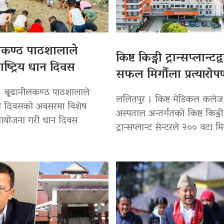
लकण्ठ पाठशालाले
किष्ट किड्नी ट्रान्सप्लान्टद
ाष्ट्रिय धान दिवस
सफल मिर्गौला प्रत्यारो
। बूढानीलकण्ठ पाठशालाले
ललितपुर । किष्ट मेडिकल कलेज
 धान दिवसको अवसरमा विशेष
अस्पताल अन्तर्गतको किष्ट किड्नी
 आयोजना गरी धान दिवस
ट्रान्सप्लान्ट सेन्टरले २०० वटा मि