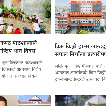
लकण्ठ पाठशालाले
किष्ट किड्नी ट्रान्सप्लान्टद
ाष्ट्रिय धान दिवस
सफल मिर्गौला प्रत्यारो
। बूढानीलकण्ठ पाठशालाले
ललितपुर । किष्ट मेडिकल कलेज
 धान दिवसको अवसरमा विशेष
अस्पताल अन्तर्गतको किष्ट किड्नी
 आयोजना गरी धान दिवस
ट्रान्सप्लान्ट सेन्टरले २०० वटा मि