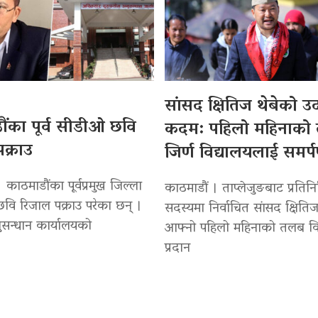
सांसद क्षितिज थेबेको 
ंका पूर्व सीडीओ छवि
कदम: पहिलो महिनाको
क्राउ
जिर्ण विद्यालयलाई समर्
 काठमाडौंका पूर्वप्रमुख जिल्ला
काठमाडौं । ताप्लेजुङबाट प्रतिन
वि रिजाल पक्राउ परेका छन् ।
सदस्यमा निर्वाचित सांसद क्षितिज
सन्धान कार्यालयको
आफ्नो पहिलो महिनाको तलब वि
प्रदान