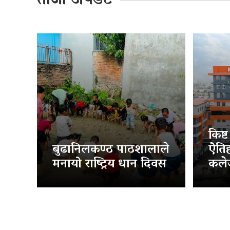
ताजा अपडेट
किष्
बुढानिलकण्ठ पाठशालाले
ऐति
मनायो राष्ट्रिय धान दिवस
कलेज