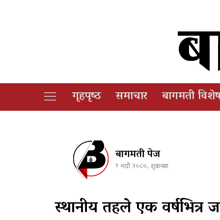
गृहपृष्‍ठ
समाचार
बागमती विशे
बागमती पेज
१ भदौ २०८०, शुक्रबार
स्थानीय तहले एक वर्षभित्र जग