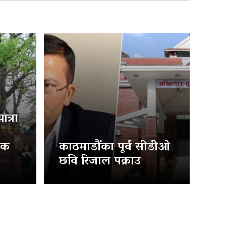
त्रा
िक
काठमाडौंका पूर्व सीडीओ
छवि रिजाल पक्राउ