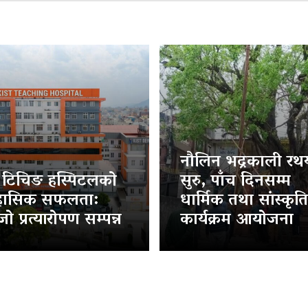
नौलिन भद्रकाली रथया
ट टिचिङ हस्पिटलको
सुरु, पाँच दिनसम्म
हासिक सफलता:
धार्मिक तथा सांस्कृत
ो प्रत्यारोपण सम्पन्न
कार्यक्रम आयोजना