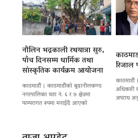
नौलिन भद्रकाली रथयात्रा सुरु,
काठमाडौ
पाँच दिनसम्म धार्मिक तथा
रिजाल प
सांस्कृतिक कार्यक्रम आयोजना
काठमाडौं ।
काठमाडौं । काठमाडौंको बुढानीलकण्ठ
अधिकारी छ
नगरपालिका वडा नं. ६ र ७ क्षेत्रमा
अपराध अनु
परम्परागत रूपमा मनाइँदै आएको