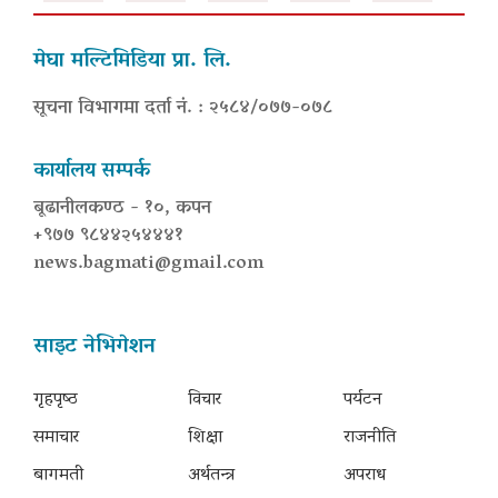
मेघा मल्टिमिडिया प्रा. लि.
सूचना विभागमा दर्ता नं. : २५८४/०७७-०७८
कार्यालय सम्पर्क
बूढानीलकण्ठ - १०, कपन
+९७७ ९८४४२५४४४१
news.bagmati@gmail.com
साइट नेभिगेशन
गृहपृष्‍ठ
विचार
पर्यटन
समाचार
शिक्षा
राजनीति
बागमती
अर्थतन्त्र
अपराध