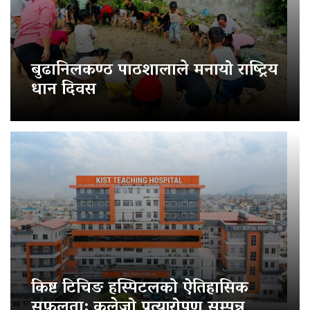
बुढानिलकण्ठ पाठशालाले मनायो राष्ट्रिय
धान दिवस
किष्ट टिचिङ हस्पिटलको ऐतिहासिक
सफलता: कलेजो प्रत्यारोपण सम्पन्न