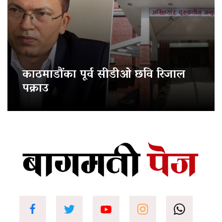
काठमाडौंका पूर्व सीडीओ छवि रिजाल
पक्राउ