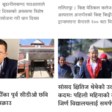
। बूढानीलकण्ठ पाठशालाले
ललितपुर । किष्ट मेडिकल कलेज
 धान दिवसको अवसरमा विशेष
अस्पताल अन्तर्गतको किष्ट किड्नी
 आयोजना गरी धान दिवस
ट्रान्सप्लान्ट सेन्टरले २०० वटा मि
सांसद क्षितिज थेबेको 
ंका पूर्व सीडीओ छवि
कदम: पहिलो महिनाको
क्राउ
जिर्ण विद्यालयलाई समर्