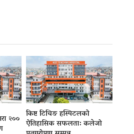
किष्ट टिचिङ हस्पिटलको
्वारा २००
ऐतिहासिक सफलता: कलेजो
पण
प्रत्यारोपण सम्पन्न