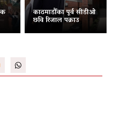
िक
काठमाडौंका पूर्व सीडीओ
छवि रिजाल पक्राउ