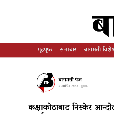
गृहपृष्‍ठ
समाचार
बागमती विशे
बागमती पेज
३ आश्विन २०८०, बुधबार
कक्षाकोठाबाट निस्केर आन्