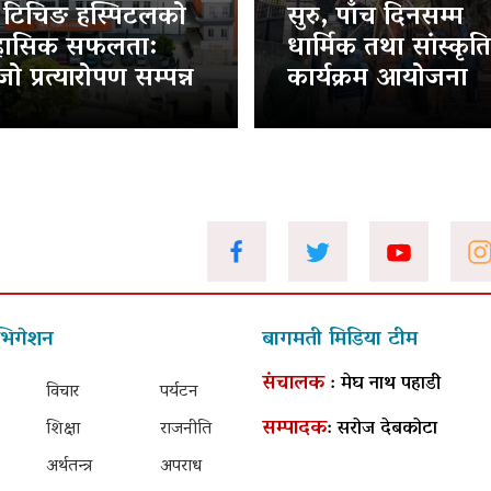
ट टिचिङ हस्पिटलको
सुरु, पाँच दिनसम्म
हासिक सफलता:
धार्मिक तथा सांस्कृत
ो प्रत्यारोपण सम्पन्न
कार्यक्रम आयोजना
भिगेशन
बागमती मिडिया टीम
संचालक
: मेघ नाथ पहाडी
विचार
पर्यटन
सम्पादक
: सरोज देबकोटा
शिक्षा
राजनीति
अर्थतन्त्र
अपराध