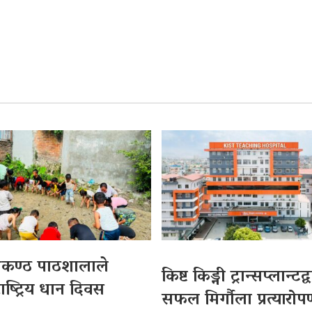
लकण्ठ पाठशालाले
किष्ट किड्नी ट्रान्सप्लान्टद
ाष्ट्रिय धान दिवस
सफल मिर्गौला प्रत्यारो