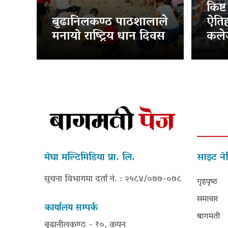
किष्
बुढानिलकण्ठ पाठशालाले
ऐति
मनायो राष्ट्रिय धान दिवस
कलेज
मेघा मल्टिमिडिया प्रा. लि.
साइट ने
सूचना विभागमा दर्ता नं. : २५८४/०७७-०७८
गृहपृष्‍ठ
समाचार
कार्यालय सम्पर्क
बागमती
बूढानीलकण्ठ - १०, कपन