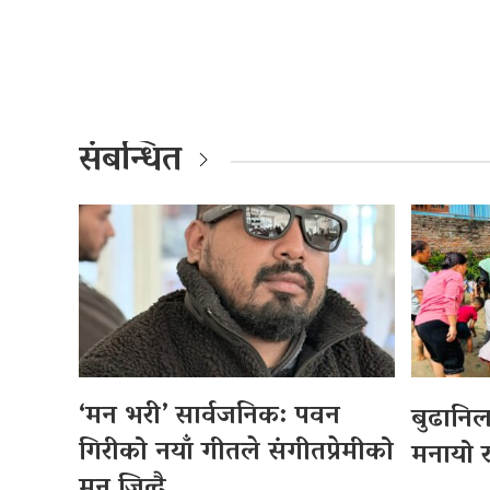
संबन्धित
‘मन भरी’ सार्वजनिक: पवन
बुढानि
गिरीको नयाँ गीतले संगीतप्रेमीको
मनायो र
मन जित्दै