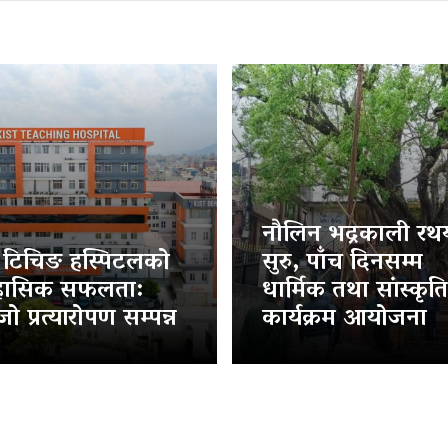
नौलिन भद्रकाली रथया
ट टिचिङ हस्पिटलको
सुरु, पाँच दिनसम्म
हासिक सफलता:
धार्मिक तथा सांस्कृत
ो प्रत्यारोपण सम्पन्न
कार्यक्रम आयोजना