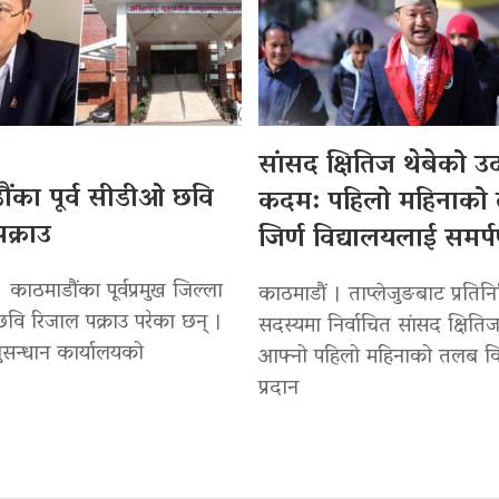
सांसद क्षितिज थेबेको 
ंका पूर्व सीडीओ छवि
कदम: पहिलो महिनाको
क्राउ
जिर्ण विद्यालयलाई समर्
 काठमाडौंका पूर्वप्रमुख जिल्ला
काठमाडौं । ताप्लेजुङबाट प्रतिन
वि रिजाल पक्राउ परेका छन् ।
सदस्यमा निर्वाचित सांसद क्षितिज
सन्धान कार्यालयको
आफ्नो पहिलो महिनाको तलब वि
प्रदान