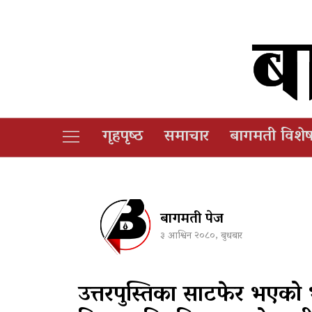
गृहपृष्‍ठ
समाचार
बागमती विशे
बागमती पेज
३ आश्विन २०८०, बुधबार
उत्तरपुस्तिका साटफेर भएको भन