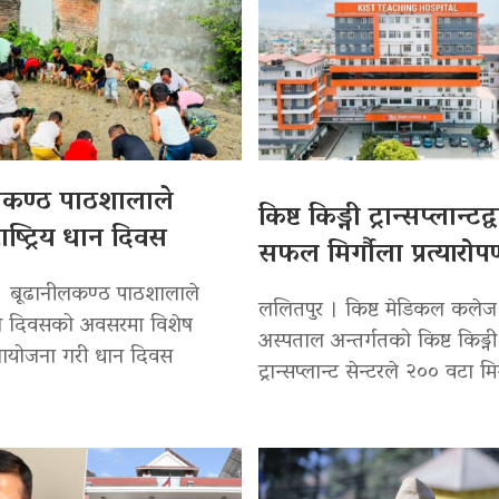
लकण्ठ पाठशालाले
किष्ट किड्नी ट्रान्सप्लान्टद
ाष्ट्रिय धान दिवस
सफल मिर्गौला प्रत्यारो
। बूढानीलकण्ठ पाठशालाले
ललितपुर । किष्ट मेडिकल कलेज
 धान दिवसको अवसरमा विशेष
अस्पताल अन्तर्गतको किष्ट किड्नी
 आयोजना गरी धान दिवस
ट्रान्सप्लान्ट सेन्टरले २०० वटा मि