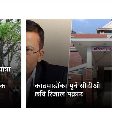
त्रा
िक
काठमाडौंका पूर्व सीडीओ
छवि रिजाल पक्राउ