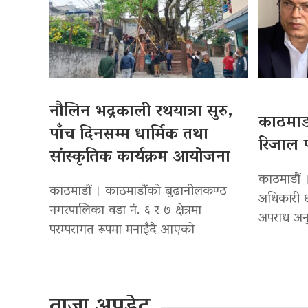
नौलिन भद्रकाली रथयात्रा सुरु,
काठमाडौ
पाँच दिनसम्म धार्मिक तथा
रिजाल प
सांस्कृतिक कार्यक्रम आयोजना
काठमाडौं ।
काठमाडौं । काठमाडौंको बुढानीलकण्ठ
अधिकारी छ
नगरपालिका वडा नं. ६ र ७ क्षेत्रमा
अपराध अनु
परम्परागत रूपमा मनाइँदै आएको
ताजा अपडेट