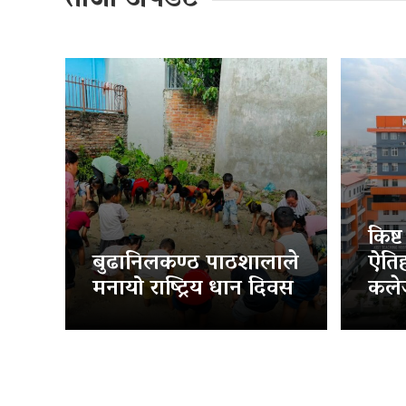
किष्
बुढानिलकण्ठ पाठशालाले
ऐति
मनायो राष्ट्रिय धान दिवस
कलेज