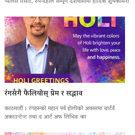
प्यालेस रिसोर्ट, रुपन्देहीले सम्पूर्ण देशवासीमा हार्दिक शुभकामना
रंगसँगै फैलियोस् प्रेम र सद्भाव
काठमाडौं । रंगहरूको महान पर्व होलीको अवसरमा चार्टर्ड
अकाउन्टेन्ट तथा द आर्ट अफ लिभिङ का