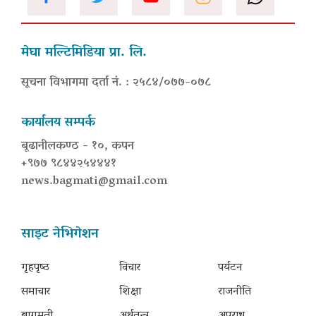
मेघा मल्टिमिडिया प्रा. लि.
सूचना विभागमा दर्ता नं. : २५८४/०७७-०७८
कार्यालय सम्पर्क
बूढानीलकण्ठ - १०, कपन
+९७७ ९८४४२५४४४१
news.bagmati@gmail.com
साइट नेभिगेशन
गृहपृष्‍ठ
विचार
पर्यटन
समाचार
शिक्षा
राजनीति