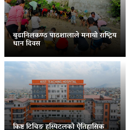
बुढानिलकण्ठ पाठशालाले मनायो राष्ट्रिय
धान दिवस
किष्ट टिचिङ हस्पिटलको ऐतिहासिक