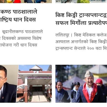
लकण्ठ पाठशालाले
किष्ट किड्नी ट्रान्सप्लान्टद
ाष्ट्रिय धान दिवस
सफल मिर्गौला प्रत्यारो
। बूढानीलकण्ठ पाठशालाले
ललितपुर । किष्ट मेडिकल कलेज
 धान दिवसको अवसरमा विशेष
अस्पताल अन्तर्गतको किष्ट किड्नी
 आयोजना गरी धान दिवस
ट्रान्सप्लान्ट सेन्टरले २०० वटा मि