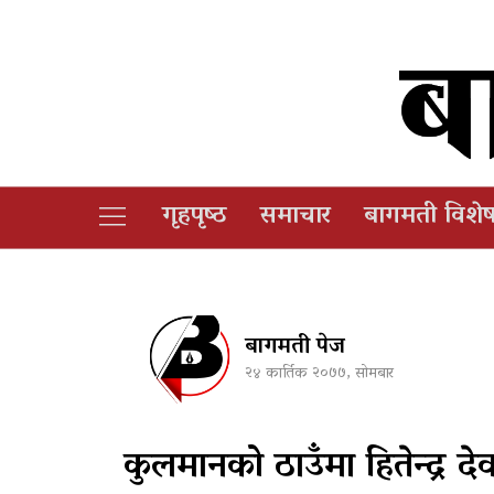
गृहपृष्‍ठ
समाचार
बागमती विशे
बागमती पेज
२४ कार्तिक २०७७, सोमबार
कुलमानको ठाउँमा हितेन्द्र दे