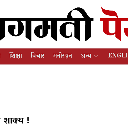
ष
शिक्षा
विचार
मनोरञ्जन
अन्य
ENGL
व शाक्य !