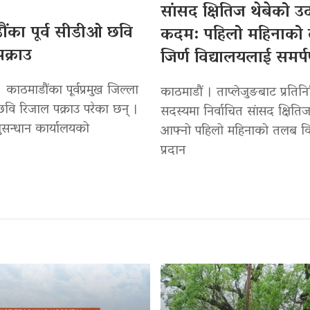
सांसद क्षितिज थेबेको 
ंका पूर्व सीडीओ छवि
कदम: पहिलो महिनाको
क्राउ
जिर्ण विद्यालयलाई समर्
 काठमाडौंका पूर्वप्रमुख जिल्ला
काठमाडौं । ताप्लेजुङबाट प्रतिन
वि रिजाल पक्राउ परेका छन् ।
सदस्यमा निर्वाचित सांसद क्षितिज
सन्धान कार्यालयको
आफ्नो पहिलो महिनाको तलब वि
प्रदान