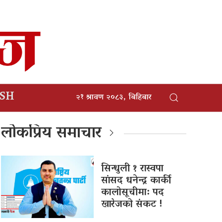
ISH
२१ श्रावण २०८३, बिहिबार
लोकप्रिय समाचार
सिन्धुली १ रास्वपा
सांसद धनेन्द्र कार्की
कालोसूचीमा: पद
खारेजको संकट !