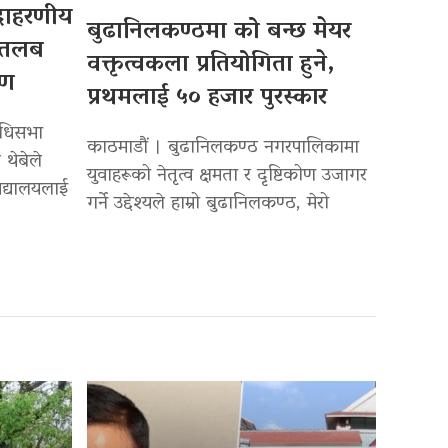
उदाहरणीय
बुढानिलकण्ठमा को बन्छ मेयर
 तलब
वक्तृत्वकला प्रतियोगिता हुने,
पण
प्रथमलाई ५० हजार पुरस्कार
िधिसभा
काठमाडौं । बुढानिलकण्ठ नगरपालिकामा
 थेबेले
युवाहरूको नेतृत्व क्षमता र दृष्टिकोण उजागर
द्यालयलाई
गर्ने उद्देश्यले हाम्रो बुढानिलकण्ठ, मेरो